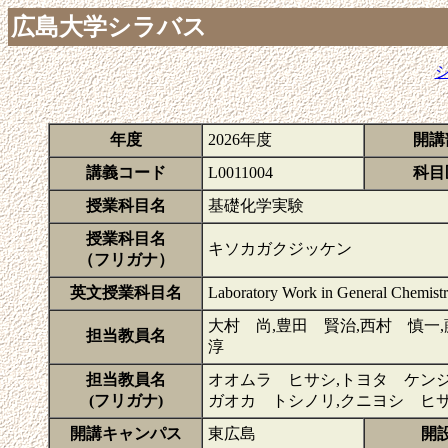
広島大学シラバス
年度
2026年度
開講
講義コード
L0011004
科目
授業科目名
基礎化学実験
授業科目名
キソカガクジッケン
（フリガナ）
英文授業科目名
Laboratory Work in General Chemist
大村 尚,豊田 賢治,西村 慎一
担当教員名
淳
担当教員名
オオムラ ヒサシ,トヨタ ケンジ
(フリガナ)
ガオカ トシノリ,クニヨシ ヒサ
開講キャンパス
東広島
開