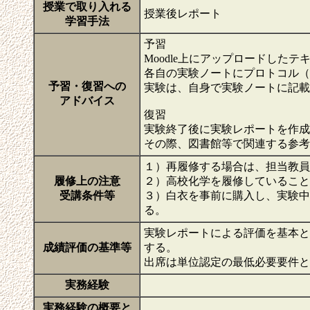
授業で取り入れる
授業後レポート
学習手法
予習
Moodle上にアップロードした
各自の実験ノートにプロトコル（
予習・復習への
実験は、自身で実験ノートに記載
アドバイス
復習
実験終了後に実験レポートを作成
その際、図書館等で関連する参
１）再履修する場合は、担当教員
履修上の注意
２）高校化学を履修していること
受講条件等
３）白衣を事前に購入し、実験
る。
実験レポートによる評価を基本
成績評価の基準等
する。
出席は単位認定の最低必要要件
実務経験
実務経験の概要と