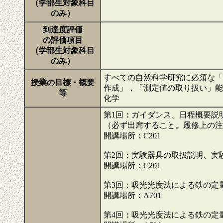
（学部生対象科目
のみ）
到達度評価
の評価項目
（学部生対象科目
のみ）
すべての自然科学研究に必須な
授業の目標・概要
作成」，「測定値の取り扱い」能
等
化学
第1回：ガイダンス、日程概要説
（必ず出席すること。履修上の
開講場所：C201
第2回：実験器具の取扱説明、
開講場所：C201
第3回：吸光光度法による鉄の定
開講場所：A701
第4回：吸光光度法による鉄の定