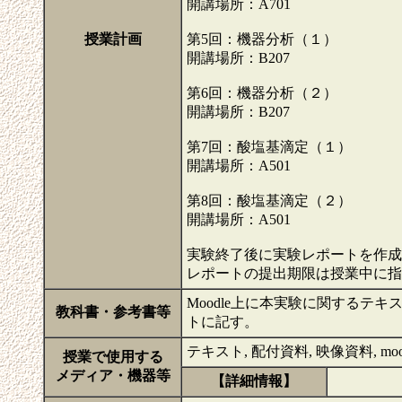
開講場所：A701
授業計画
第5回：機器分析（１）
開講場所：B207
第6回：機器分析（２）
開講場所：B207
第7回：酸塩基滴定（１）
開講場所：A501
第8回：酸塩基滴定（２）
開講場所：A501
実験終了後に実験レポートを作成
レポートの提出期限は授業中に
Moodle上に本実験に関するテ
教科書・参考書等
トに記す。
テキスト, 配付資料, 映像資料, moo
授業で使用する
メディア・機器等
【詳細情報】