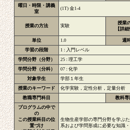
曜日・時限・講義
(1T) 金1-4
室
授業
授業の方法
実験
【詳細
単位
1.0
週
学習の段階
1 : 入門レベル
学問分野（分野）
25 : 理工学
学問分野（分科）
07 : 化学
対象学生
学部１年生
授業のキーワード
化学実験，定性分析，定量分析
教職専門科目
教科専
プログラムの中で
の
この授業科目の位
生物生産学部の専門分野を学ぶ
置づけ
系および学問形成に必要な知識