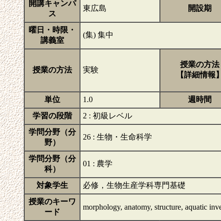
開講キャンパ
東広島
開設期
ス
曜日・時限・
(集) 集中
講義室
授業の方法
授業の方法
実験
【詳細情報
単位
1.0
週時間
学習の段階
2 : 初級レベル
学問分野（分
26 : 生物・生命科学
野）
学問分野（分
01 : 農学
科）
対象学生
必修，生物生産学科専門基礎
授業のキーワ
morphology, anatomy, structure, aquatic inv
ード