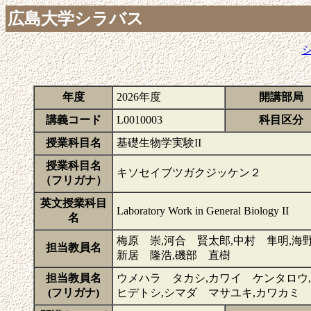
広島大学シラバス
年度
2026年度
開講部局
講義コード
L0010003
科目区分
授業科目名
基礎生物学実験II
授業科目名
キソセイブツガクジッケン２
（フリガナ）
英文授業科目
Laboratory Work in General Biology II
名
梅原 崇,河合 賢太郎,中村 隼明,海野
担当教員名
新居 隆浩,磯部 直樹
担当教員名
ウメハラ タカシ,カワイ ケンタロウ
(フリガナ)
ヒデトシ,シマダ マサユキ,カワカミ