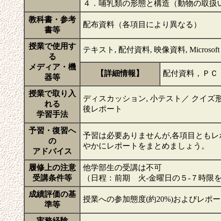
４．哺乳類の形態と構造（動物の取扱
教科書・参考
配布資料（各項目により異なる）
書等
授業で使用す
テキスト, 配付資料, 映像資料, Microsoft Teams,
る
メディア・機
【詳細情報】
配付資料，ＰＣ
器等
授業で取り入
ディスカッション, 小テスト／ クイズ形
れる
後レポート
学習手法
予習・復習へ
予習は必要ありませんが,各項目ともレ
の
やかにレポートをまとめましょう。
アドバイス
履修上の注意
他学部生の受講は不可
受講条件等
（日程：前期 火-金曜日の５-７時限
成績評価の基
授業への参加態度(約20%)およびレポート
準等
実務経験