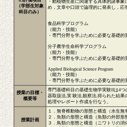
・動植物生産に関連する具体的諸事象
（学部生対象
め，文章や口頭で論理的に発表し，応
科目のみ）
食品科学プログラム
（能力・技能）
・専門分野を学ぶために必要な基礎的
分子農学生命科学プログラム
（能力・技能）
・専門分野を学ぶために必要な基礎的
Applied Biological Science Program
（能力・技能）
・専門分野を学ぶために必要な基礎的
専門基礎科目の基礎生物学実験IIは4
授業の目標・
器取扱法,実 験法,観察法,得られた
概要等
処理やレポート作成を行なう。
１．無脊椎動物の形態と構造（水生無
２．魚類の形態と構造（魚類の外部形
授業計画
３．鳥類の形態と構造（ニワトリの消