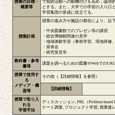
授業の目標・
で知的活動への動機付けを高め，論理
概要等
とする。また，大学での学習の入り口
学習集団の形成に役立てる。
授業の進み方や施設の都合により、以
・中央図書館でのプレゼン等の講習
・総合博物館関連の見学
授業計画
・地域体験学習（事前学習、現地研修
・発表会
・研究室見学
教科書・参考
課題を調べるための図書やWebでのU
書等
授業で使用す
その他（【詳細情報】を参照）
る
メディア・機
【詳細情報】
器等
授業で取り入
ディスカッション, PBL（Problem-based 
れる
ケート調査, プロジェクト学習, 授業後
学習手法