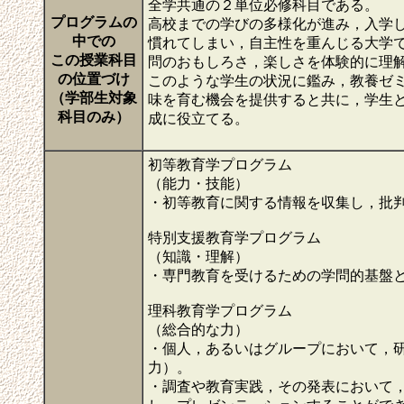
全学共通の２単位必修科目である。
プログラムの
高校までの学びの多様化が進み，入学
中での
慣れてしまい，自主性を重んじる大学
この授業科目
問のおもしろさ，楽しさを体験的に理
の位置づけ
このような学生の状況に鑑み，教養ゼミ
（学部生対象
味を育む機会を提供すると共に，学生
科目のみ）
成に役立てる。
初等教育学プログラム
（能力・技能）
・初等教育に関する情報を収集し，批
特別支援教育学プログラム
（知識・理解）
・専門教育を受けるための学問的基盤
理科教育学プログラム
（総合的な力）
・個人，あるいはグループにおいて，
力）。
・調査や教育実践，その発表において