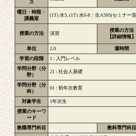
ス
曜日・時限・
(1T) 水5, (1T) 水6-8：生A505(セミナー室
講義室
授業の方法
授業の方法
演習
【詳細情報
単位
2.0
週時間
学習の段階
1 : 入門レベル
学問分野（分
21 : 社会人基礎
野）
学問分野（分
01 : 初年次教育
科）
対象学生
1年次生
授業のキーワ
ード
教職専門科目
教科専門科