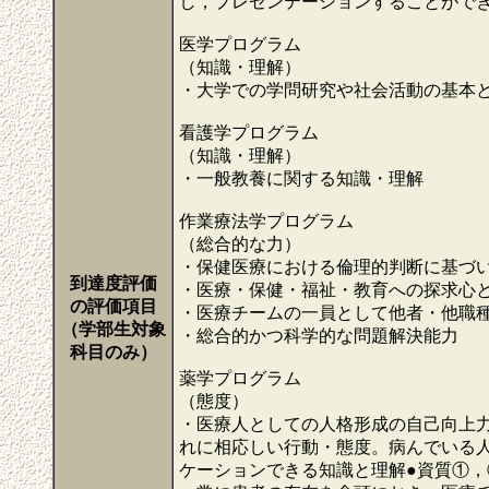
し，プレゼンテーションすることがで
医学プログラム
（知識・理解）
・大学での学問研究や社会活動の基本
看護学プログラム
（知識・理解）
・一般教養に関する知識・理解
作業療法学プログラム
（総合的な力）
・保健医療における倫理的判断に基づ
到達度評価
・医療・保健・福祉・教育への探求心
の評価項目
・医療チームの一員として他者・他職
（学部生対象
・総合的かつ科学的な問題解決能力
科目のみ）
薬学プログラム
（態度）
・医療人としての人格形成の自己向上
れに相応しい行動・態度。病んでいる
ケーションできる知識と理解●資質①，