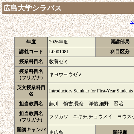
広島大学シラバス
年度
2026年度
開講部局
講義コード
L0001081
科目区分
授業科目名
教養ゼミ
授業科目名
キヨウヨウゼミ
（フリガナ）
英文授業科目
Introductory Seminar for First-Year Students
名
担当教員名
藤川 愉吉,長命 洋佑,細野 賢治
担当教員名
フジカワ ユキチ,チョウメイ ヨウス
(フリガナ)
開講キャンパ
東広島
開設期