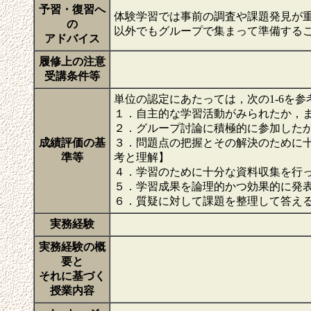
予習・復習へ
体験学習では事前の調査や課題発見が
の
以外でもグループで集まって準備する
アドバイス
履修上の注意
受講条件等
単位の認定にあたっては，次の1-6を
１．自主的な学習活動がみられたか，
２．グループ討論に積極的に参加した
成績評価の基
３．問題点の把握とその解決のために
準等
考と理解】
４．学習のために十分な資料収集を行
５．学習成果を論理的かつ効果的に発
６．質疑に対して課題を整理して答え
実務経験
実務経験の概
要と
それに基づく
授業内容