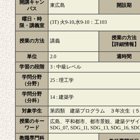
開講キャン
東広島
開設期
パス
曜日・時
(3T) 火9-10,水9-10：工103
限・講義室
授業の方法
授業の方法
講義
【詳細情報】
単位
2.0
週時間
学習の段階
3 : 中級レベル
学問分野
25 : 理工学
（分野）
学問分野
14 : 建築学
（分科）
対象学生
第四類 建築プログラム ３年次生（５
授業のキー
広島、平和都市、都市景観、建築デザイ
ワード
SDG_07, SDG_11, SDG_13, SDG_16, SD
教職専門科