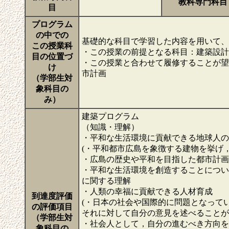
教科専門科目
目
プログラム
の中での
基礎的な科目で学習した内容を用いて、
この授業科
・この授業の前提となる科目：建築設計製図I
目の位置づ
・この授業と合わせて履修することが望ま
け
市計画
（学部生対
象科目の
み）
建築プログラム
（知識・理解）
・平和な生活環境に貢献できる地球人の
(・平和都市広島を象徴する建物を挙げ
・広島の歴史や平和を目指した都市計画
・平和な生活環境を創造することについ
に関する理解
・人類の幸福に貢献できる人材育成
到達度評価
(・日本の社会や国際的に問題となって
の評価項目
それに対して自分の意見を述べることが
（学部生対
・社会人として，自分の進むべき方向を
象科目の