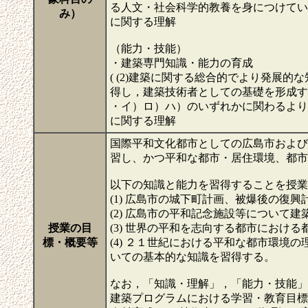
る人文・社会科学的教養を身につけてい
み）
に関する理解
（能力・技能）
・建築専門知識・能力の育成
( (2)建築に関する総合的でより発展
得し，建築技術者としての基礎を形成す
・イ）ロ）ハ）のいずれかに関わるより
に関する理解
国際平和文化都市としての広島市および
習し、かつ平和な都市・居住環境、都市
以下の知識と能力を習得することを授業
(1) 広島市の城下町計画、被爆後の復
(2) 広島市の平和記念施設等について
授業の目
(3) 世界の平和を志向する都市におけ
標・概要等
(4) ２１世紀における平和な都市環
いての基本的な知識を習得する。
なお，「知識・理解」，「能力・技能」
建築プログラムにおける学習・教育目標の