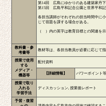
第14回 広島にゆかりのある建築家丹
第15回 広島平和記念公園と世界平和
各担当講師がそれぞれの担当時間中に小
じて宿題を課する場合がある。
（ ）内の英字は教育目標との関連を
教科書・参
教材等は、各担当教員が必要に応じて
考書等
授業で使用
配付資料
する
メディア・
【詳細情報】
パワーポイント
機器等
授業で取り
入れる
ディスカッション, 授業後レポート
学習手法
予習・復習
への
講義内容を広島市内の現地で確認する