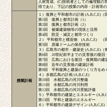
人材育成、(C)技術者としての倫理観の
得であり、下記の授業の内容・計画等
１）復興と平和都市の計画 (A,B,C,E
第1回 復興と都市計画（1）
第2回 復興と都市計画（2）
第3回 被爆建築物等の現状と活用
第4回 防災・減災と都市づくり
２） 平和都市と構造物 (A,B,C,E) 
第5回 原爆ドームの保存技術
３）広島市の都市・建築史 (A,B,C,E
第6回 20世紀前半までの災害後の復旧
第7回 広島における復旧・復興期の建
第8回 近年の災害後の建築計画
第9回 平和復興と建築のつくり方をめ
４）水都広島の計画 (A,B,C,E)
第10回 水都広島の河川整備
授業計画
第11回 水都広島の河川利用
第12回 水都広島の河川景観評価
５）平和都市の建築とエネルギー (A,B,
第13回 平和と建築のエネルギー
６）平和都市の建築デザイン (A,B,C,E