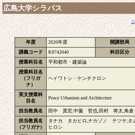
広島大学シラバス
年度
2026年度
開講部局
講義コード
K8742040
科目区分
授業科目名
平和都市・建築論
授業科目名
（フリガ
ヘイワトシ・ケンチクロン
ナ）
英文授業科
Peace Urbanism and Architecture
目名
担当教員名
田中 貴宏,中薗 哲也,田村 将太,角倉
担当教員名
タナカ タカヒロ,ナカゾノ テツヤ,タ
(フリガナ)
ヒロシ