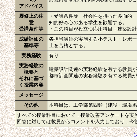
アドバイス
履修上の注
・受講条件等 社会性を持った多面的、
意
知的好奇心のある学生を歓迎する。
受講条件等
・この科目が役立つ応用科目：建築設計
成績評価の
各担当講師の実施する小テスト・レポート
基準等
上を合格とする。
実務経験
有り
実務経験の
建築設計関連の実務経験を有する教員が
概要と
都市計画関連の実務経験を有する教員が
それに基づ
く授業内容
メッセージ
その他
本科目は、工学部第四類（建設・環境
すべての授業科目において，授業改善アンケートを実
回答に対しては教員からコメントを入力しており，今