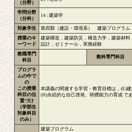
（分野）
学問分野
14 : 建築学
（分科）
対象学生
第四類（建設・環境系） 建築プログラム
授業のキ
建築構造，建築防災，構造力学，建築材料
ーワード
設計，ゼミナール，実務経験
教職専門
教科専門科目
科目
プログラ
ムの中で
の
この授業
本講義の関連する学習・教育目標は，(E)
科目の位
(H)永続的な自己啓発、研鑽能力の育成 で
置づけ
（学部生
対象科目
のみ）
建築プログラム