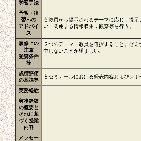
学習手法
予習・復
習への
各教員から提示されるテーマに応じ，提示
アドバイ
い，関連する情報収集，観察等を行う。
ス
履修上の
２つのテーマ・教員を選択すること。ゼミ
注意
中しないことが望ましい。
受講条件
等
成績評価
各ゼミナールにおける発表内容およびレポー
の基準等
実務経験
実務経験
の概要と
それに基
づく授業
内容
メッセー