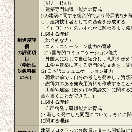
（能力・技能）
・建築専門知識・能力の育成
( (2)建築に関する総合的でより発展的
し，建築技術者としての基礎を形成する。
・イ）ロ）ハ）のいずれかに関わるより発
に関する理解
到達度評
（総合的な力）
価
・コミュニケーション能力の育成
の評価項
（(1) 国際的コミュニケーション能力
目
・外国人に対して自己紹介し，意思を伝え
（学部生
・工学や建築に関する専門的な文書を，辞
対象科目
(2) 日本語コミュニケーション能力
のみ）
・聴衆の前で，自分の考えを発表し，質疑
・説得力のある発表用資料を作成すること
・工学や建築（例えば卒業論文）に関する
章を書くことができる。)
に関する理解
・自己啓発，研鑚能力の育成
(・新しく発生した問題について，それに関
に関する理解
建築プログラムの各教員がターム開始時に