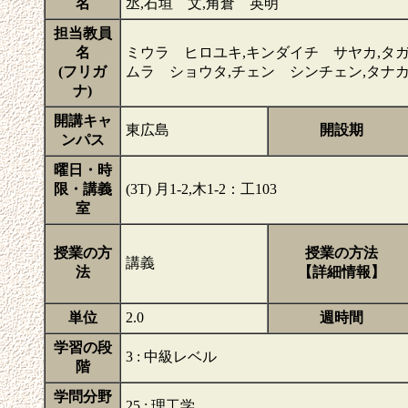
名
丞,石垣 文,角倉 英明
担当教員
名
ミウラ ヒロユキ,キンダイチ サヤカ,タガ
(フリガ
ムラ ショウタ,チェン シンチェン,タナ
ナ)
開講キャ
東広島
開設期
ンパス
曜日・時
限・講義
(3T) 月1-2,木1-2：工103
室
授業の方
授業の方法
講義
法
【詳細情報】
単位
2.0
週時間
学習の段
3 : 中級レベル
階
学問分野
25 : 理工学