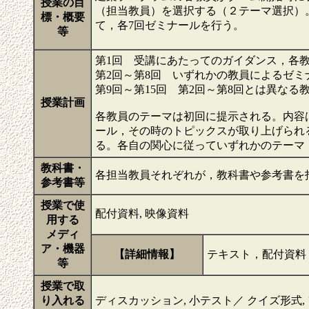
授業の目
（担当教員）を選択する（２テーマ選択）
標・概要
て，各7回ゼミナールを行う。
等
第1回 受講にあたってのガイダンス，各
第2回～第8回 いずれかの教員によるゼミ
第9回～第15回 第2回～第8回とは異なる
授業計画
各教員のテーマは初回に提示される。内容
ール，その時のトピックスが取り上げられ
る。各自の関心に従っていずれかのテーマ
教科書・
各担当教員それぞれが，教科書や参考書を
参考書等
授業で使
配付資料, 映像資料
用する
メディ
ア・機器
【詳細情報】
テキスト，配付資料，
等
授業で取
り入れる
ディスカッション, 小テスト／ クイズ形式