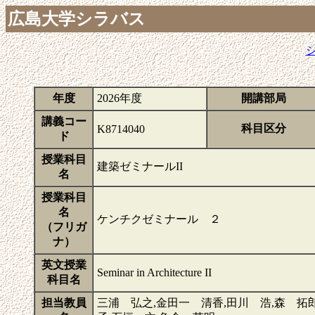
広島大学シラバス
年度
2026年度
開講部局
講義コー
科目区分
K8714040
ド
授業科目
建築ゼミナールII
名
授業科目
名
ケンチクゼミナール ２
（フリガ
ナ）
英文授業
Seminar in Architecture II
科目名
担当教員
三浦 弘之,金田一 清香,田川 浩,森 拓