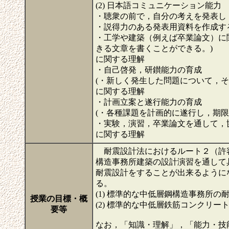
(2) 日本語コミュニケーション能力
・聴衆の前で，自分の考えを発表し
・説得力のある発表用資料を作成す
・工学や建築（例えば卒業論文）に
きる文章を書くことができる。)
に関する理解
・自己啓発，研鑚能力の育成
(・新しく発生した問題について，
に関する理解
・計画立案と遂行能力の育成
(・各種課題を計画的に遂行し，期
・実験，演習，卒業論文を通して，
に関する理解
耐震設計法におけるルート２（許
構造事務所建築の設計演習を通して
耐震設計をすることが出来るように
る。
(1) 標準的な中低層鋼構造事務所の
授業の目標・概
(2) 標準的な中低層鉄筋コンクリ
要等
なお，「知識・理解」，「能力・技