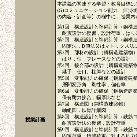
本講義の関連する学習・教育目標は(
(G)コミュニケーション能力、(H)
の内容・計画等】の欄中に、授業内
第1回 構造設計と準備計算（鋼構
耐震設計の復習，設計荷重，はりC
第2回 構造設計と準備計算（鋼構
固定法，D値法又はマトリクス法
第3回 部材の設計（鋼構造建築物
はり，柱，ブレースなどの設計
第4回 接合部の設計（鋼構造建築
継手、仕口、柱脚などの設計
第5回 変形能力の確保（鋼構造建
層間変形角，剛性率，偏心率
第6回 変形能力の確保（鋼構造建
保有耐力接合，幅厚比など
第7回 構造図（鋼構造建築物）
軸組図，鉄骨詳細図
第8回 構造設計と準備計算（鉄筋
授業計画
耐震設計法の復習，設計荷重
第9回 構造設計と準備計算（鉄筋
固定荷重・積載荷重に対する応力