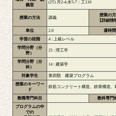
(2T) 月2-4,水5-7：工110
義室
授業の方
授業の方法
講義
【詳細情
単位
2.0
週時間
学習の段階
4 : 上級レベル
学問分野（分
25 : 理工学
野）
学問分野（分
14 : 建築学
科）
対象学生
第四類 建築プログラム
授業のキーワー
鉄筋コンクリート構造、鉄骨構造、
ド
教職専門科目
教科専門
プログラムの中
での