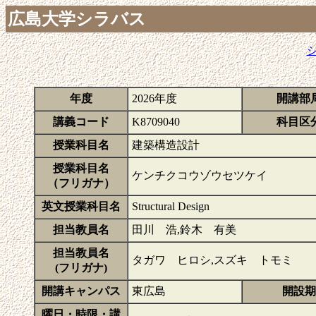
広島大学シラバス
年度
2026年度
開講部
講義コード
K8709040
科目区
授業科目名
建築構造設計
授業科目名
ケンチクコウゾウセツケイ
（フリガナ）
英文授業科目名
Structural Design
担当教員名
田川 浩,鈴木 有美
担当教員名
タガワ ヒロシ,スズキ トモミ
(フリガナ)
開講キャンパス
東広島
開設期
曜日・時限・講