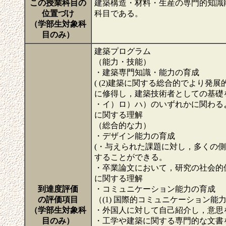
この授業科目の
建築構造・材料・生産の専門的知識
位置づけ
科目である。
（学部生対象科
目のみ）
建築プログラム
（能力・技能）
・建築専門知識・能力の育成
( (2)建築に関する総合的でより
に修得し，建築技術者としての基礎
・イ）ロ）ハ）のいずれかに関わる
に関する理解
（総合的な力）
・デザイン能力の育成
(・与えられた課題に対し，多くの
することができる。
・卒業論文において，研究の社会的
に関する理解
到達度評価
・コミュニケーション能力の育成
の評価項目
（(1) 国際的コミュニケーション能
（学部生対象科
・外国人に対して自己紹介し，意思
目のみ）
・工学や建築に関する専門的な文書