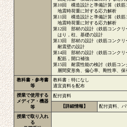
第10回 構造設計と準備計算（鉄
地震時荷重に対する応力解析
第11回 構造設計と準備計算（鉄
地震時荷重に対する応力解析
第12回 部材の設計（鉄筋コンクリ
はり，柱、基礎の設計
第13回 部材の設計（鉄筋コンクリ
耐震壁の設計
第14回 部材の設計（鉄筋コンクリ
配筋，開口補強
第15回 耐震性能の検討（鉄筋コ
層間変形角、偏心率、剛性率、保
教科書・参考書
教科書：特になし
等
適宜資料を配布
授業で使用する
配付資料
メディア・機器
【詳細情報】
配付資料、パ
等
授業で取り入れ
る