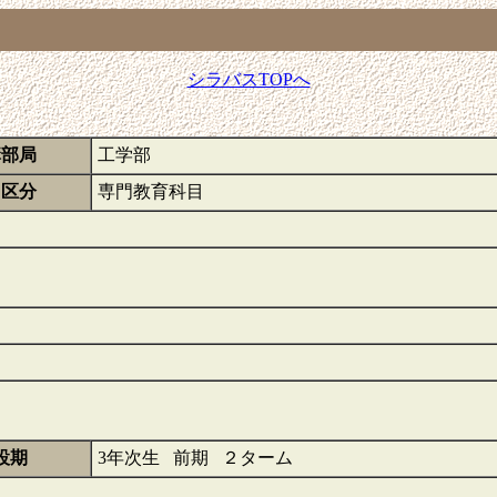
シラバスTOPへ
講部局
工学部
目区分
専門教育科目
設期
3年次生 前期 ２ターム