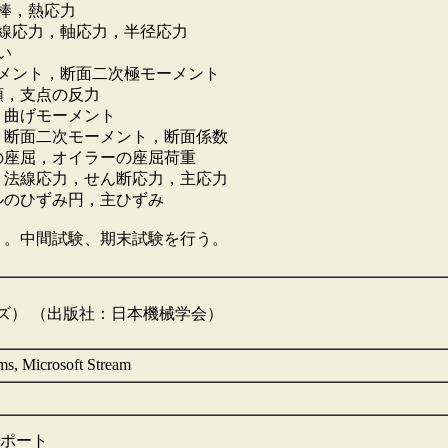
棒，熱応力
線応力，軸応力，半径応力
い
メント，断面二次極モーメント
類，支点の反力
，曲げモーメント
，断面二次モーメント，断面係数
の座屈，オイラーの座屈荷重
，法線応力，せん断応力，主応力
ルのひずみ円，主ひずみ
う。中間試験、期末試験を行う。
ーズ） （出版社：日本機械学会）
 Microsoft Stream
レポート