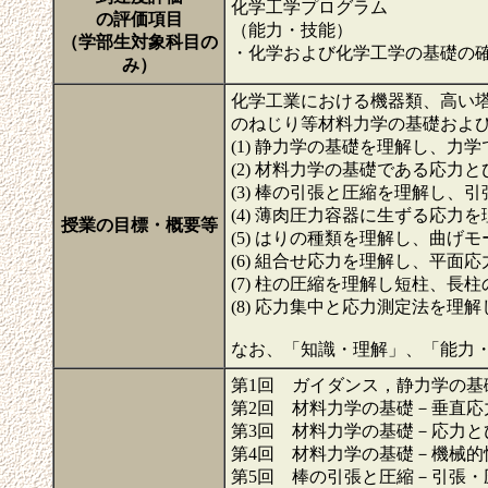
化学工学プログラム
の評価項目
（能力・技能）
（学部生対象科目の
・化学および化学工学の基礎の
み）
化学工業における機器類、高い
のねじり等材料力学の基礎およ
(1) 静力学の基礎を理解し、力
(2) 材料力学の基礎である応
(3) 棒の引張と圧縮を理解し
(4) 薄肉圧力容器に生ずる応力
授業の目標・概要等
(5) はりの種類を理解し、曲
(6) 組合せ応力を理解し、平
(7) 柱の圧縮を理解し短柱、
(8) 応力集中と応力測定法を
なお、「知識・理解」、「能力
第1回 ガイダンス，静力学の基
第2回 材料力学の基礎－垂直応
第3回 材料力学の基礎－応力と
第4回 材料力学の基礎－機械的
第5回 棒の引張と圧縮－引張・