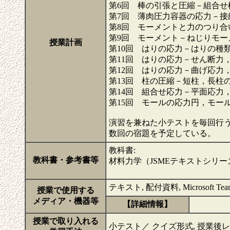
第6回 棒の引張と圧縮－組合せ
第7回 薄肉圧力容器の応力－接
第8回 モーメントと力のつり合
第9回 モーメント－ねじりモー
授業計画
第10回 はりの応力－はりの種
第11回 はりの応力－せん断力
第12回 はりの応力－曲げ応力
第13回 柱の圧縮－短柱，長柱
第14回 組合せ応力－平面応力
第15回 モールの応力円，モー
演習を兼ねた小テストを毎回行
数回の宿題を予定している。
教科書:
教科書・参考書等
材料力学（JSMEテキストシリ
テキスト, 配付資料, Microsoft Teams,
授業で使用する
メディア・機器等
【詳細情報】
授業で取り入れる
小テスト／ クイズ形式, 授業後