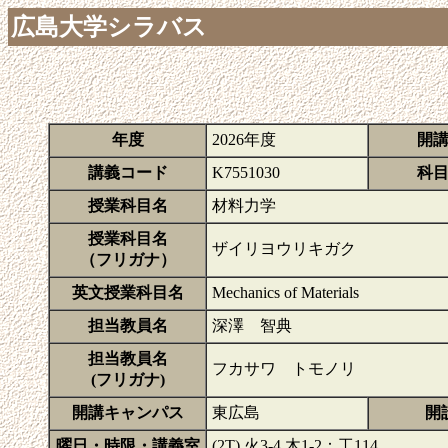
広島大学シラバス
年度
2026年度
開
講義コード
K7551030
科
授業科目名
材料力学
授業科目名
ザイリヨウリキガク
（フリガナ）
英文授業科目名
Mechanics of Materials
担当教員名
深澤 智典
担当教員名
フカサワ トモノリ
(フリガナ)
開講キャンパス
東広島
開
曜日・時限・講義室
(2T) 火3-4,木1-2：工114