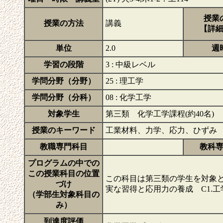
授業
授業の方法
講義
【詳
単位
2.0
週
学習の段階
3 : 中級レベル
学問分野（分野）
25 : 理工学
学問分野（分科）
08 : 化学工学
対象学生
第三類 化学工学課程(約40名)
授業のキーワード
工業材料、力学、応力、ひずみ
教職専門科目
教科
プログラムの中での
この授業科目の位置
この科目は第三類の学生を対象と
づけ
実な習得と応用力の養成 C1.
（学部生対象科目の
み）
到達度評価