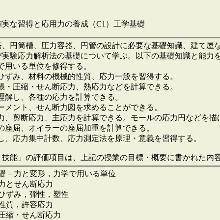
確実な習得と応用力の養成（C1）工学基礎
塔、円筒槽、圧力容器、円管の設計に必要な基礎知識、建て屋
び実験応力解析法の基礎について学ぶ。以下の基礎知識と能力
学で用いる単位を修得する。
力とひずみ、材料の機械的性質、応力一般を習得する。
、引張・圧縮・せん断応力、熱応力などを計算できる。
を理解し、各種の応力を計算できる。
げモーメント、せん断力図を求めることができる。
面応力、剪断応力、主応力を計算できる。モールの応力円などを描
長柱の座屈、オイラーの座屈加重を計算できる。
理解し、応力集中計数、応力測定法を原理・意義を習得する。
・技能」の評価項目は、上記の授業の目標・概要に書かれた内
礎－力と変形，力学で用いる単位
力とせん断応力
ひずみ，弾性，塑性
性質，許容応力
圧縮・せん断応力