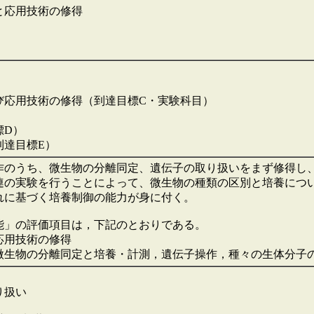
と応用技術の修得
び応用技術の修得（到達目標C・実験科目）
標D）
到達目標E）
作のうち、微生物の分離同定、遺伝子の取り扱いをまず修得し
連の実験を行うことによって、微生物の種類の区別と培養につ
れに基づく培養制御の能力が身に付く。
能」の評価項目は，下記のとおりである。
応用技術の修得
微生物の分離同定と培養・計測，遺伝子操作，種々の生体分子
）
り扱い