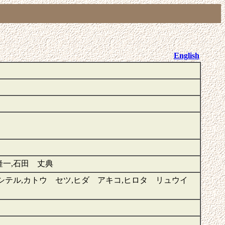
English
隆一,石田 丈典
シテル,カトウ セツ,ヒダ アキコ,ヒロタ リュウイ