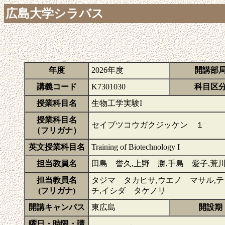
広島大学シラバス
年度
2026年度
開講部
講義コード
K7301030
科目区
授業科目名
生物工学実験I
授業科目名
セイブツコウガクジッケン １
（フリガナ）
英文授業科目名
Training of Biotechnology I
担当教員名
田島 誉久,上野 勝,手島 愛子,荒
担当教員名
タジマ タカヒサ,ウエノ マサル,テ
(フリガナ)
チ,イシダ タケノリ
開講キャンパス
東広島
開設期
曜日・時限・講