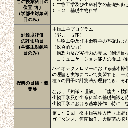
この授業科目の
Ｃ生物工学及び生命科学の基礎知識
位置づけ
Ｃ－２：基礎生物科学
（学部生対象科
目のみ）
生物工学プログラム
到達度評価
（能力・技能）
の評価項目
・生物工学及び生命科学の基礎およ
（学部生対象科
（総合的な力）
目のみ）
・構想力及び実行力の養成（到達目
・コミュニケーション能力の養成（
バイオテクノロジーにおける基本操
の理論と実際について実習する。一
種々の因子の計測法が理解でき、そ
授業の目標・概
要等
なお，「知識・理解」，「能力・技
生物工学及び生命科学の基礎知識と
生物工学における基本操作，特に，
第１〜２回 微生物実験入門（上野
ガイダンス、無菌操作、大腸菌の取