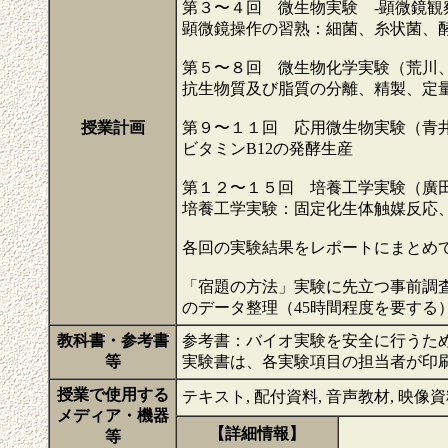
第３〜４回 微生物実験 -顕微鏡観
顕微鏡操作の習熟：細菌、糸状菌、
第５〜８回 微生物化学実験（荒川
抗生物質及び脂質の分離、精製、定
授業計画
第９〜１１回 応用微生物実験（青
ビタミンB12の発酵生産
第１２〜１５回 培養工学実験（廣
培養工学実験：固定化生体触媒反応
各回の実験結果をレポートにまとめ
「宿題の方法」実験に先立つ事前調
のデータ整理（45時間程度を要する
教科書・参考書
参考書：バイオ実験を安全に行うため
等
実験書は、各実験項⽬の担当者が印刷
授業で使用する
テキスト, 配付資料, 音声教材, 映像資料,
メディア・機器
【詳細情報】
等