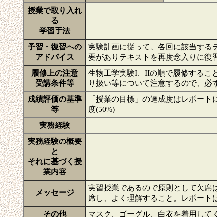
授業で取り入れ
る
学習手法
予習・復習への
実験計画に従って、各回に該当する
アドバイス
要がありテキストを再度念入りに復
履修上の注意
生物工学実験I、IIの順で履修する
受講条件等
り扱い等について注意するので、必
成績評価の基準
「授業の目標」の達成度はレポートに
等
度(50%)
実務経験
実務経験の概要
と
それに基づく授
業内容
実習授業であるので原則として欠席
メッセージ
席し、よく理解すること。レポート
その他
マスク、ゴーグル、白衣を着用して