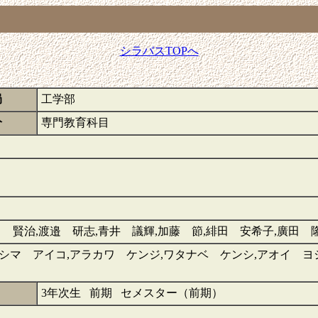
シラバスTOPへ
局
工学部
分
専門教育科目
川 賢治,渡邉 研志,青井 議輝,加藤 節,緋田 安希子,廣田 
シマ アイコ,アラカワ ケンジ,ワタナベ ケンシ,アオイ ヨ
3年次生 前期 セメスター（前期）