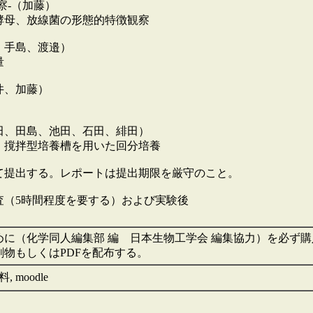
察-（加藤）
酵母、放線菌の形態的特徴観察
、手島、渡邉）
量
井、加藤）
田、田島、池田、石田、緋田）
、撹拌型培養槽を用いた回分培養
て提出する。レポートは提出期限を厳守のこと。
査（5時間程度を要する）および実験後
）
に（化学同人編集部 編 日本生物工学会 編集協力）を必ず
物もしくはPDFを配布する。
 moodle