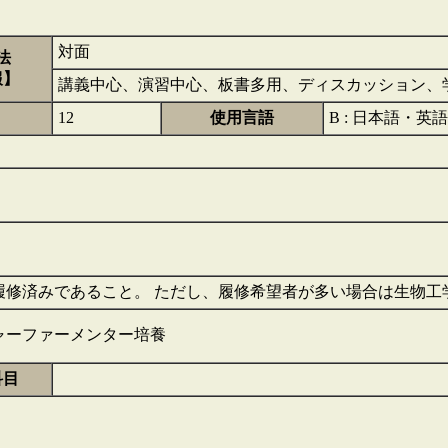
対面
法
報】
講義中心、演習中心、板書多用、ディスカッション、
12
使用言語
B : 日本語・英語
履修済みであること。 ただし、履修希望者が多い場合は生物工
ャーファーメンター培養
科目