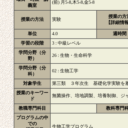
(前) 月5-8,木5-8,金5-8
義室
授業の方
授業の方法
実験
【詳細情
単位
4.0
週時間
学習の段階
3 : 中級レベル
学問分野（分
26 : 生物・生命科学
野）
学問分野（分
02 : 生物工学
科）
対象学生
第三類 ３年次生 基礎化学実験を
授業のキーワー
無菌操作、培地調製、培養制御、ジ
ド
教職専門科目
教科専門
プログラムの中
での
生物工学プログラム