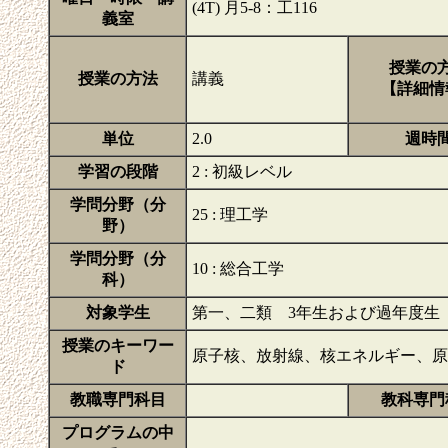
(4T) 月5-8：工116
義室
授業の
授業の方法
講義
【詳細情
単位
2.0
週時
学習の段階
2 : 初級レベル
学問分野（分
25 : 理工学
野）
学問分野（分
10 : 総合工学
科）
対象学生
第一、二類 3年生および過年度生（
授業のキーワー
原子核、放射線、核エネルギー、
ド
教職専門科目
教科専門
プログラムの中