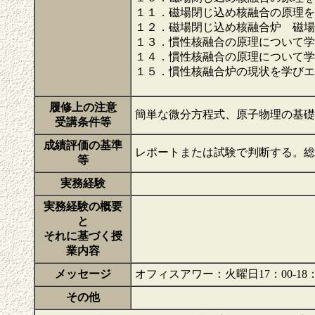
１１．磁場閉じ込め核融合の原理を
１２．磁場閉じ込め核融合炉 磁場
１３．慣性核融合の原理について学
１４．慣性核融合の原理について学
１５．慣性核融合炉の現状を学びエ
履修上の注意
簡単な微分方程式、原子物理の基
受講条件等
成績評価の基準
レポートまたは試験で判断する。総
等
実務経験
実務経験の概要
と
それに基づく授
業内容
メッセージ
オフィスアワー：火曜日17：00-18
その他