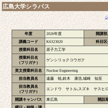
広島大学シラバス
年度
2026年度
開講部
講義コード
K6323020
科目区
授業科目名
原子力工学
授業科目名
ゲンシリョクコウガク
（フリガナ）
英文授業科目名
Nuclear Engineering
担当教員名
遠藤 暁,鈴木 康浩,城崎 知至
担当教員名
エンドウ サトル,スズキ ヤスヒ
(フリガナ)
開講キャンパス
東広島
開設
曜日・時限・講