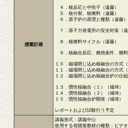
４．核反応と中性子（遠藤）
５．核分裂、核燃料（遠藤）
６．原子炉の原理と種類（遠藤）
７．原子力発電所の安全対策（遠
８．核燃料サイクル（遠藤）
授業計画
９．核融合反応、燃焼条件、燃料
１０．磁場閉じ込め核融合の方式（
１１．磁場閉じ込め核融合の方式（
１２．磁場閉じ込め核融合炉の仕組
１３．慣性核融合（１）（城埼）
１４．慣性核融合（２）（城埼）
１５．慣性核融合炉開発（城埼）
レポートおよび試験行う予定
講義形式：講義中心
使用する視聴覚教材の種類：ビデオ