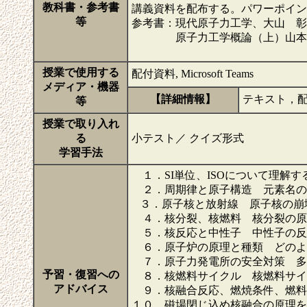
教科書・参考書
講義資料を配布する。パワーポイント
等
参考書：現代原子力工学、大山 彰
原子力工学概論（上）山本賢
授業で使用する
配付資料, Microsoft Teams
メディア・機器
【詳細情報】
テキスト，配
等
授業で取り入れ
る
小テスト／ クイズ形式
学習手法
１．SI単位、ISOについて理解す
２．周期律と原子構造 元素名の
３．原子核と放射線 原子核の崩
４．核分裂、核燃料 核分裂の原
５．核反応と中性子 中性子の反
６．原子炉の原理と種類 どのよ
７．原子力発電所の安全対策 多
予習・復習への
８．核燃料サイクル 核燃料サイ
アドバイス
９．核融合反応、燃焼条件、燃料
１０．磁場閉じ込め核融合の原理を