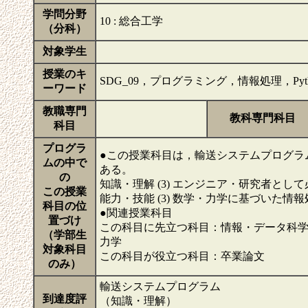
学問分野
10 : 総合工学
（分科）
対象学生
授業のキ
SDG_09，プログラミング，情報処理，Pyth
ーワード
教職専門
教科専門科目
科目
プログラ
●この授業科目は，輸送システムプログラ
ムの中で
ある。
の
知識・理解 (3) エンジニア・研究者と
この授業
能力・技能 (3) 数学・力学に基づいた情
科目の位
●関連授業科目
置づけ
この科目に先立つ科目：情報・データ科
（学部生
力学
対象科目
この科目が役立つ科目：卒業論文
のみ）
輸送システムプログラム
到達度評
（知識・理解）