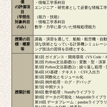
価
・情報工学系科目
の評価項
エンジニア・研究者として必要な情報工
目
（学部生
（能力・技能）
対象科目
・情報工学系科目
のみ）
数学・力学に基づいた情報処理能力
授業の目
講義・演習を通して、船舶・航空機・自
標・概要
須な技術となっている計算機シミュレー
等
ング技法の習得を目標とする。
第1回 ガイダンス・開発環境（VS Code・J
第2回 Python文法基礎(1)：変数・型・
第3回 Python文法基礎(2)：繰り返し処
第4回 I/O基礎：テキスト・CSV入出力
第5回 関数化とモジュール化
第6回 例外処理・ログ・デバッグ
第7回 中間テスト
授業計画
第8回 数学処理：NumPyライブラリ
第9回 データの可視化：Matplotlibライブ
第10回 データフレーム：pandasライブラ