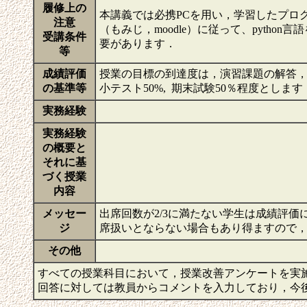
履修上の
本講義では必携PCを用い，学習したプロ
注意
（もみじ，moodle）に従って、pyth
受講条件
要があります．
等
成績評価
授業の目標の到達度は，演習課題の解答
の基準等
小テスト50%, 期末試験50％程度とし
実務経験
実務経験
の概要と
それに基
づく授業
内容
メッセー
出席回数が2/3に満たない学生は成績評
ジ
席扱いとならない場合もあり得ますので
その他
すべての授業科目において，授業改善アンケートを実
回答に対しては教員からコメントを入力しており，今