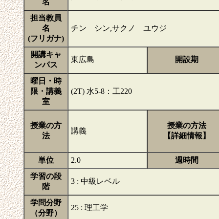
名
担当教員
名
チン シン,サクノ ユウジ
(フリガナ)
開講キャ
東広島
開設期
ンパス
曜日・時
限・講義
(2T) 水5-8：工220
室
授業の方
授業の方法
講義
法
【詳細情報】
単位
2.0
週時間
学習の段
3 : 中級レベル
階
学問分野
25 : 理工学
（分野）