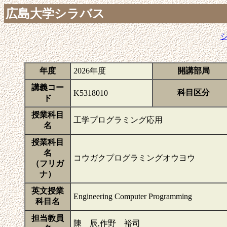
広島大学シラバス
年度
2026年度
開講部局
講義コー
科目区分
K5318010
ド
授業科目
工学プログラミング応用
名
授業科目
名
コウガクプログラミングオウヨウ
（フリガ
ナ）
英文授業
Engineering Computer Programming
科目名
担当教員
陳 辰,作野 裕司