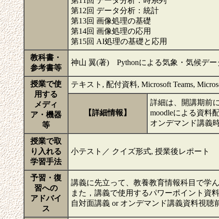
第11回 データ分析：時系列
第12回 データ分析：統計
第13回 画像処理の基礎
第14回 画像処理の応用
第15回 AI処理の基礎と応用
教科書・
神山 翼(著) Pythonによる気象・気候デ
参考書等
授業で使
テキスト, 配付資料, Microsoft Teams, Microsoft
用する
詳細は、開講期前に
メディ
【詳細情報】
moodleによる
ア・機器
オンデマンド講義時は、m
等
授業で取
り入れる
小テスト／ クイズ形式, 授業後レポート
学習手法
予習・復
講義に先立って、教養教育情報科目で学
習への
また，講義で使用するパワーポイント資料等
アドバイ
自対面講義 or オンデマンド講義資料
ス