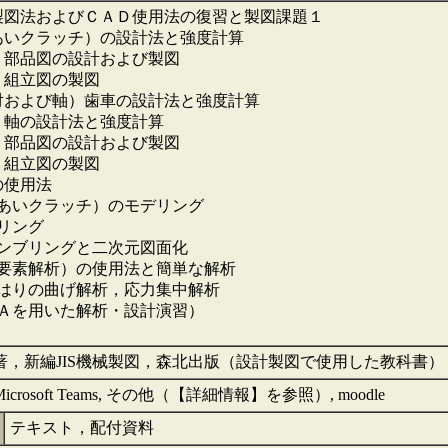
，製図法およびＣＡＤ使用法の復習と製図課題１
みあいクラッチ）の設計法と強度計算
 部品図の設計および製図
 組立図の製図
車対および軸）歯車の設計法と強度計算
 軸の設計法と強度計算
 部品図の設計および製図
 組立図の製図
の使用法
みあいクラッチ）のモデリング
デリング
センブリングと二次元図面化
限要素解析）の使用法と簡単な解析
るはりの曲げ解析，応力集中解析
ＥＡを用いた解析・設計演習）
著，新編JIS機械製図，森北出版（設計製図で使用した教科書）
crosoft Teams, その他（【詳細情報】を参照）, moodle
テキスト，配付資料