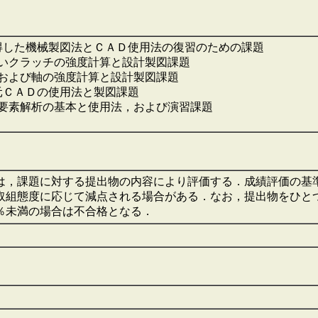
習得した機械製図法とＣＡＤ使用法の復習のための課題
あいクラッチの強度計算と設計製図課題
対および軸の強度計算と設計製図課題
次元ＣＡＤの使用法と製図課題
有限要素解析の基本と使用法，および演習課題
は，課題に対する提出物の内容により評価する．成績評価の基準は
取組態度に応じて減点される場合がある．なお，提出物をひと
0％未満の場合は不合格となる．