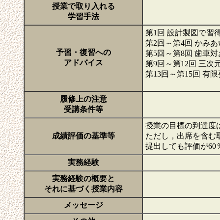
授業で取り入れる
学習手法
第1回 設計製図で
第2回～第4回 かみ
予習・復習への
第5回～第8回 歯車
アドバイス
第9回～第12回 三
第13回～第15回 
履修上の注意
受講条件等
授業の目標の到達度
成績評価の基準等
ただし，出席を含む
提出しても評価が6
実務経験
実務経験の概要と
それに基づく授業内容
メッセージ