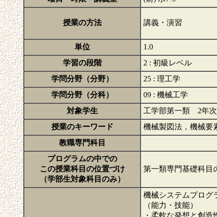
授業の方法
講義・演習
単位
1.0
学習の段階
2 : 初級レベル
学問分野（分野）
25 : 理工学
学問分野（分科）
09 : 機械工学
対象学生
工学部第一類 2年
授業のキーワード
機械製図法，機械要
教職専門科目
プログラムの中での
この授業科目の位置づけ
第一類専門基礎科目
（学部生対象科目のみ）
機械システムプログ
（能力・技能）
・柔軟な発想と創造