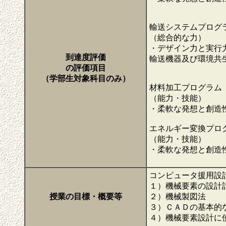
輸送システムプログ
（総合的な力）
・デザイン力と実行
到達度評価
輸送機器及び環境共
の評価項目
（学部生対象科目のみ）
材料加工プログラム
（能力・技能）
・柔軟な発想と創造
エネルギー変換プロ
（能力・技能）
・柔軟な発想と創造
コンピュータ援用設
１）機械要素の設計
授業の目標・概要等
２）機械製図法
３）ＣＡＤの基本的
４）機械要素設計に