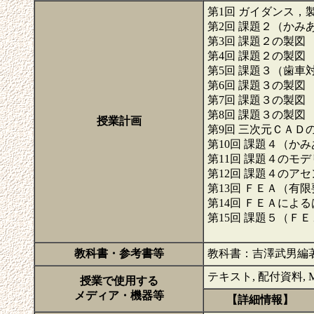
第1回 ガイダンス
第2回 課題２（か
第3回 課題２の製図
第4回 課題２の製図
第5回 課題３（歯
第6回 課題３の製図
第7回 課題３の製図
第8回 課題３の製図
授業計画
第9回 三次元ＣＡＤ
第10回 課題４（か
第11回 課題４のモ
第12回 課題４のア
第13回 ＦＥＡ（有
第14回 ＦＥＡによ
第15回 課題５（Ｆ
教科書・参考書等
教科書：吉澤武男編
テキスト, 配付資料, Mi
授業で使用する
メディア・機器等
【詳細情報】