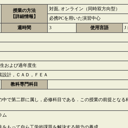
対面, オンライン（同時双方向型）
授業の方法
【詳細情報】
必携PCを用いた演習中心
週時間
3
使用言語
J
次生および過年度生
素設計，ＣＡＤ，ＦＥＡ
教科専門科目
の中で第二群に属し，必修科目である．この授業の前提となる
ラム
性をもって自ら工学的課題を解決する能力の養成