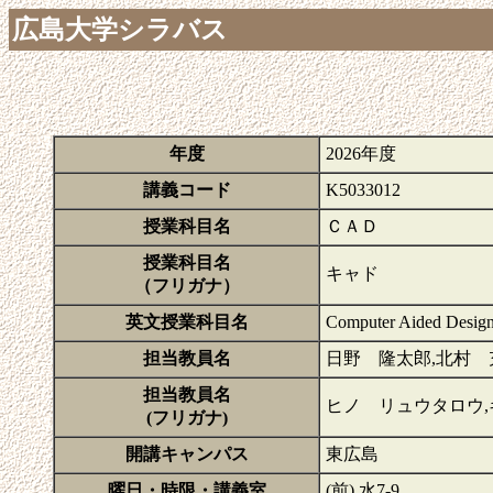
広島大学シラバス
年度
2026年度
講義コード
K5033012
授業科目名
ＣＡＤ
授業科目名
キャド
（フリガナ）
英文授業科目名
Computer Aided Desig
担当教員名
日野 隆太郎,北村 充,
担当教員名
ヒノ リュウタロウ,
(フリガナ)
開講キャンパス
東広島
曜日・時限・講義室
(前) 水7-9