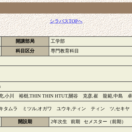
シラバスTOPへ
開講部局
工学部
科目区分
専門教育科目
n
小川 裕樹,THIN THIN HTUT,關谷 克彦,崔 龍範,中島 
キタムラ ミツル,オガワ ユウキ,ティン ティン ツ,セキヤ
開設期
2年次生 前期 セメスター（前期）