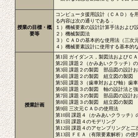
コンピュータ援用設計（ＣＡＤ）を
る内容は次の通りである．
授業の目標・概
１）機械要素の設計計算手法および
要等
２）機械製図法
３）ＣＡＤの基本的な使用法（三次
４）機械要素設計に使用する基本的
第1回 ガイダンス，製図法およびＣ
第2回 課題２（かみあいクラッチ）
第3回 課題２の製図 部品図の設計
第4回 課題２の製図 組立図の製図
第5回 課題３（歯車対および軸）歯
第6回 課題３の製図 軸の設計法と
第7回 課題３の製図 部品図の設計
第8回 課題３の製図 組立図の製図
授業計画
第9回 三次元ＣＡＤの使用法
第10回 課題４（かみあいクラッチ）
第11回 課題４のモデリング
第12回 課題４のアセンブリングと二
第13回 ＦＥＡ（有限要素解析）の