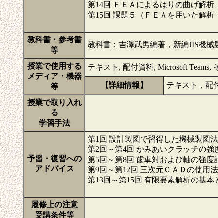
第14回 ＦＥＡによるはりの曲げ解析
第15回 課題５（ＦＥＡを用いた解析
教科書・参考書
教科書：吉澤武男編著，新編JIS機
等
授業で使用する
テキスト, 配付資料, Microsoft Tea
メディア・機器
【詳細情報】
テキスト，配
等
授業で取り入れ
る
学習手法
第1回 設計製図で習得した機械製図
第2回～第4回 かみあいクラッチの
予習・復習への
第5回～第8回 歯車対および軸の強
アドバイス
第9回～第12回 三次元ＣＡＤの使用
第13回～第15回 有限要素解析の基
履修上の注意
受講条件等