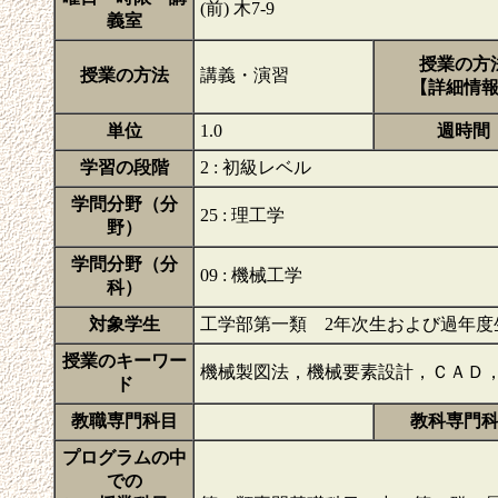
(前) 木7-9
義室
授業の方
授業の方法
講義・演習
【詳細情
単位
1.0
週時間
学習の段階
2 : 初級レベル
学問分野（分
25 : 理工学
野）
学問分野（分
09 : 機械工学
科）
対象学生
工学部第一類 2年次生および過年度
授業のキーワー
機械製図法，機械要素設計，ＣＡＤ
ド
教職専門科目
教科専門
プログラムの中
での