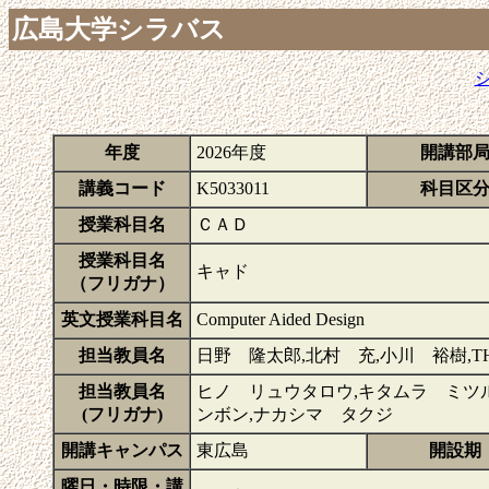
広島大学シラバス
年度
2026年度
開講部
講義コード
K5033011
科目区
授業科目名
ＣＡＤ
授業科目名
キャド
（フリガナ）
英文授業科目名
Computer Aided Design
担当教員名
日野 隆太郎,北村 充,小川 裕樹,THI
担当教員名
ヒノ リュウタロウ,キタムラ ミツル
(フリガナ)
ンボン,ナカシマ タクジ
開講キャンパス
東広島
開設期
曜日・時限・講