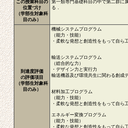
この授業科目の
第一類専門基礎科目の中で第二群に
位置づけ
る．
（学部生対象科
目のみ）
機械システムプログラム
（能力・技能）
・柔軟な発想と創造性をもって自ら
輸送システムプログラム
（総合的な力）
・デザイン力と実行力
到達度評価
輸送機器及び環境共生に関わる創成
の評価項目
（学部生対象科
目のみ）
材料加工プログラム
（能力・技能）
・柔軟な発想と創造性をもって自ら
エネルギー変換プログラム
（能力・技能）
・柔軟な発想と創造性をもって自ら