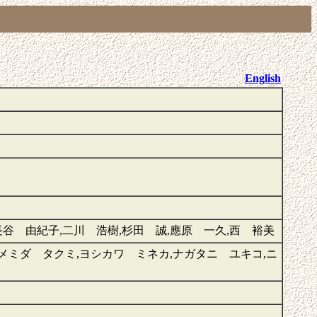
English
長谷 由紀子,二川 浩樹,杉田 誠,應原 一久,西 裕美
メミダ タクミ,ヨシカワ ミネカ,ナガタニ ユキコ,ニ