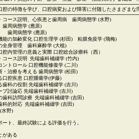
口腔の特徴を学び、口腔病変および障害に付随したさまざまな
コース説明、心疾患と歯周病 歯周病態学 (水野)
歯周病態学 (應原)
歯周病態学 (應原)
の加齢変化 口腔生理学 (杉田) 粘膜免疫学 (飛梅)
全身管理 歯科麻酔学 (大植)
口腔内管理の意義と実際 口腔総合診療科（西）
コース説明 先端歯科補綴学 (竹内)
ントロール 口腔機能修復学 (二川)
・治療を考える 歯周病態学 (松田)
る口腔疾患 口腔腫瘍学(伊藤)
歯科の役割 先端歯科補綴学 (吉川)
プ討論応 先端歯科補綴学 (吉川)
歯科訪問診療 先端歯科補綴学 (吉田)
科的対応 先端歯科補綴学 (吉田)
(水野)
ポート、最終試験による評価を行う。
とがある