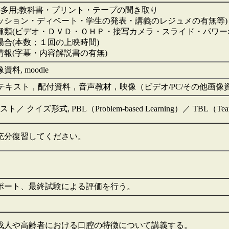
書多用;教科書・プリント・テープの聞き取り
・ディベート・学生の発表・講義のレジュメの有無等)
種類(ビデオ・ＤＶＤ・ＯＨＰ・接写カメラ・スライド・パワー
合(本数；１回の上映時間)
情報(字幕・内容解説書の有無)
料, moodle
テキスト，配付資料，音声教材，映像（ビデオ/PC/その他画像
クイズ形式, PBL（Problem-based Learning）／ TBL（Team
充分復習してください。
ポート、最終試験による評価を行う。
成人や高齢者における口腔の特徴について講義する。