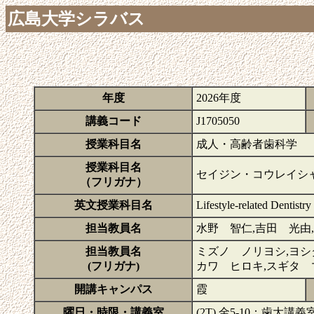
広島大学シラバス
年度
2026年度
講義コード
J1705050
授業科目名
成人・高齢者歯科学
授業科目名
セイジン・コウレイシ
（フリガナ）
英文授業科目名
Lifestyle-related Dentistry
担当教員名
水野 智仁,吉田 光由
担当教員名
ミズノ ノリヨシ,ヨシ
(フリガナ)
カワ ヒロキ,スギタ 
開講キャンパス
霞
曜日・時限・講義室
(2T) 金5-10：歯大講義