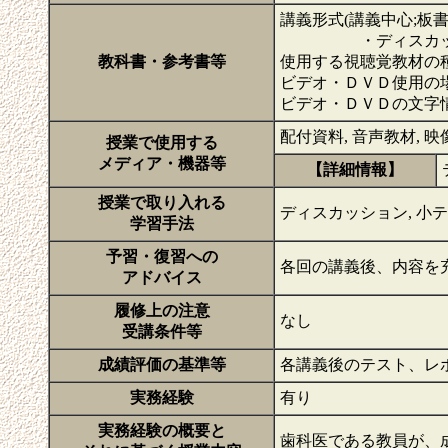
講義形式(講義中心;板
・ディスカッション
教科書・参考書等
使用する視聴覚教材の
ビデオ・ＤＶＤ使用の場
ビデオ・ＤＶＤの文字
配付資料, 音声教材, 映像資
授業で使用する
メディア・機器等
【詳細情報】
授業で取り入れる
ディスカッション, 小テスト／ 
学習手法
予習・復習への
各回の講義後、内容を
アドバイス
履修上の注意
なし
受講条件等
成績評価の基準等
各講義後のテスト、レ
実務経験
有り
実務経験の概要と
歯科医である教員が、