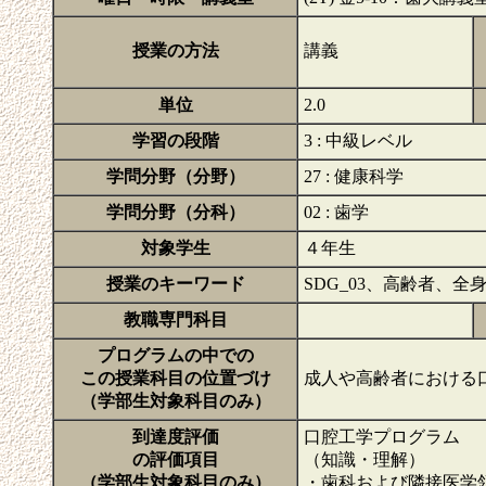
授業の方法
講義
単位
2.0
学習の段階
3 : 中級レベル
学問分野（分野）
27 : 健康科学
学問分野（分科）
02 : 歯学
対象学生
４年生
授業のキーワード
SDG_03、高齢者、
教職専門科目
プログラムの中での
この授業科目の位置づけ
成人や高齢者における
（学部生対象科目のみ）
到達度評価
口腔工学プログラム
の評価項目
（知識・理解）
（学部生対象科目のみ）
・歯科および隣接医学