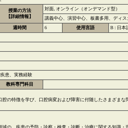
対面, オンライン（オンデマンド型）
授業の方法
【詳細情報】
講義中心、演習中心、板書多用、ディス
週時間
6
使用言語
B : 日
全身疾患、実務経験
教科専門科目
口腔の特徴を学び、口腔病変および障害に付随したさまざまな
領域の，疾患の予防・診察・検査・診断・治療に関する知識・