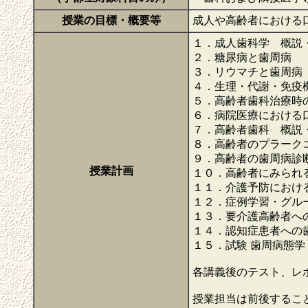
授業の目標・概要等
成人や高齢者における
１．成人歯科学 概説・
２．糖尿病と歯周病 
３．リウマチと歯周病 
４．生理・代謝・免疫機能
５．高齢者歯科治療時の
６．病院医療における
７．高齢者歯科 概説・
８．高齢者のプラークコ
９．高齢者の歯周病診断
授業計画
１０．高齢者にみられ
１１．介護予防における
１２．症例学習・グルー
１３．要介護高齢者への
１４．認知症患者への歯
１５．試験 歯周病態学 
各講義後のテスト、レ
授業担当は前後するこ