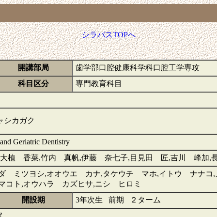
シラバスTOPへ
開講部局
歯学部口腔健康科学科口腔工学専攻
科目区分
専門教育科目
ャシカガク
 and Geriatric Dentistry
,大植 香菜,竹内 真帆,伊藤 奈七子,目見田 匠,吉川 峰加,
ダ ミツヨシ,オオウエ カナ,タケウチ マホ,イトウ ナナコ,
マコト,オウハラ カズヒサ,ニシ ヒロミ
開設期
3年次生 前期 ２ターム
室