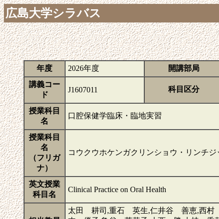
広島大学シラバス
年度
2026年度
開講部局
講義コー
科目区分
J1607011
ド
授業科目
口腔保健学臨床・臨地実習
名
授業科目
名
コウクウホケンガクリンショウ・リンチジ
（フリガ
ナ）
英文授業
Clinical Practice on Oral Health
科目名
太田 耕司,重石 英生,仁井谷 善恵,西村