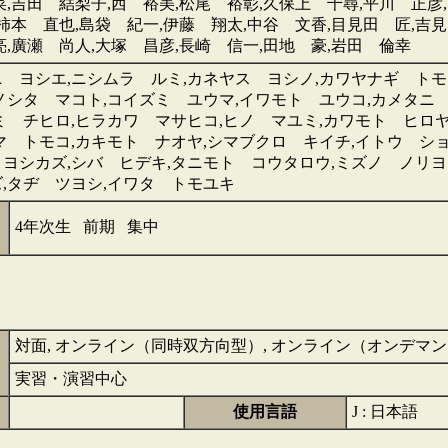
菜,吉田 結梨子,西 裕美,松尾 裕彰,久保上 千尋,平川 正彦
柿本 直也,島袋 紀一,伊藤 翔太,中谷 文香,目見田 匠,吉見
亮,廣瀬 尚人,大塚 昌彦,長崎 信一,田地 豪,岩田 倫幸
ニ ヨシエ,ニシムラ ルミ,カネヤス ヨシノ,カワヤナギ トモ
ノシタ マコト,コイズミ ユウマ,イワモト ユウコ,カメタニ
ミ チヒロ,ヒラカワ マサヒコ,ヒノ マユミ,カワモト ヒロ
マ トモコ,カキモト ナオヤ,シマブクロ キイチ,イトウ ショ
 ヨシカズ,シバ ヒデキ,タニモト コウタロウ,ミズノ ノリヨ
,タヂ ツヨシ,イワタ トモユキ
4年次生 前期 集中
対面, オンライン（同時双方向型）, オンライン（オンデマ
実習・演習中心
使用言語
J : 日本語