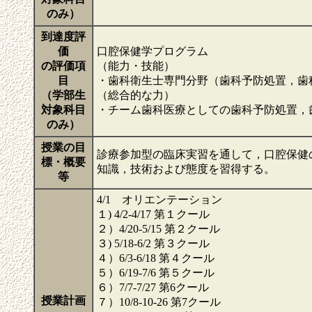
のみ）
到達度評
価
口腔保健学プログラム
の評価項
（能力・技能）
目
・歯科衛生士専門分野（歯科予防処置，歯
（学部生
（総合的な力）
対象科目
・チーム歯科医療としての歯科予防処置，
のみ）
授業の目
診療参加型の臨床実習を通して，口腔保健
標・概要
知識，技術および態度を習得する。
等
4/1 オリエンテーション
１) 4/2-4/17 第１クール
２）4/20-5/15 第２クール
３) 5/18-6/2 第３クール
４）6/3-6/18 第４クール
５）6/19-7/6 第５クール
６）7/7-7/27 第6クール
授業計画
７）10/8-10-26 第7クール