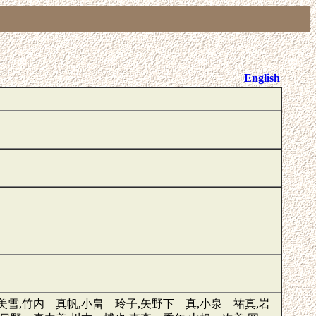
English
美雪,竹内 真帆,小畠 玲子,矢野下 真,小泉 祐真,岩