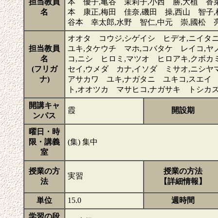
担当教員
本 優子,亀谷 茉莉子,小西 勝,大植 香
名
本 康正,梅田 佳奈,磯田 操,西山 智子,
谷本 幸太郎,水野 智仁,中元 崇,國松 
オオタ コウジ,シゲイシ ヒデオ,ニイタ
担当教員
ユキ,タケウチ マホ,コバタケ レイコ,ヤ
名
コ,ニシ ヒロミ,マツオ ヒロアキ,クボカ
(フリガ
セイ,ウメダ カナ,イソダ ミサオ,ニシヤ
ナ)
アサカワ ユキ,ナガタニ ユキコ,スエイ
ト,オオツカ マサヒコ,ナガサキ トシカズ
開講キャ
霞
開設期
ンパス
曜日・時
限・講義
(集) 集中
室
授業の方
授業の方法
実習
法
【詳細情報】
単位
15.0
週時間
学習の段