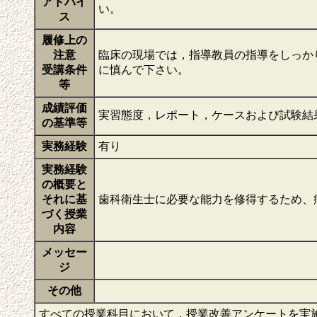
アドバイ
い。
ス
履修上の
注意
臨床の現場では，指導教員の指導をしっか
受講条件
に慎んで下さい。
等
成績評価
実習態度，レポート，ケースおよび試験結
の基準等
実務経験
有り
実務経験
の概要と
それに基
歯科衛生士に必要な能力を修得するため、
づく授業
内容
メッセー
ジ
その他
すべての授業科目において，授業改善アンケートを実