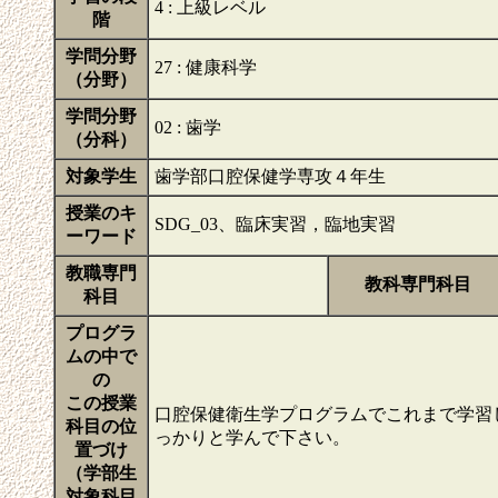
4 : 上級レベル
階
学問分野
27 : 健康科学
（分野）
学問分野
02 : 歯学
（分科）
対象学生
歯学部口腔保健学専攻４年生
授業のキ
SDG_03、臨床実習，臨地実習
ーワード
教職専門
教科専門科目
科目
プログラ
ムの中で
の
この授業
口腔保健衛生学プログラムでこれまで学習
科目の位
っかりと学んで下さい。
置づけ
（学部生
対象科目