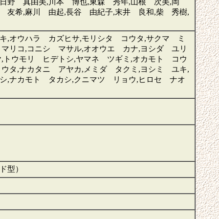
,日野 真由美,川本 博也,東森 秀年,山根 次美,岡
 友希,麻川 由起,長谷 由紀子,末井 良和,柴 秀樹,
キ,オウハラ カズヒサ,モリシタ コウタ,サクマ ミ
 マリコ,コニシ マサル,オオウエ カナ,ヨシダ ユリ
ヤ,トウモリ ヒデトシ,ヤマネ ツギミ,オカモト コウ
ウタ,ナカタニ アヤカ,メミダ タクミ,ヨシミ ユキ,
シ,ナカモト タカシ,クニマツ リョウ,ヒロセ ナオ
ンド型）