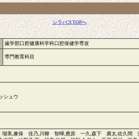
シラバスTOPへ
歯学部口腔健康科学科口腔保健学専攻
専門教育科目
ッシュウ
 瑠美,兼保 佳乃,川柳 智暉,應原 一久,森下 廣太,佐久間 