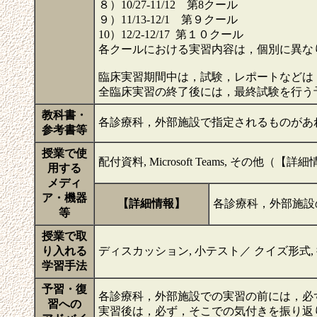
８）10/27-11/12 第8クール
９）11/13-12/1 第９クール
10）12/2-12/17 第１０クール
各クールにおける実習内容は，個別に異な
臨床実習期間中は，試験，レポートなどは
全臨床実習の終了後には，最終試験を行う
教科書・
各診療科，外部施設で指定されるものがあ
参考書等
授業で使
配付資料, Microsoft Teams, その他（
用する
メディ
ア・機器
【詳細情報】
各診療科，外部施設
等
授業で取
り入れる
ディスカッション, 小テスト／ クイズ形式,
学習手法
予習・復
各診療科，外部施設での実習の前には，必
習への
実習後は，必ず，そこでの気付きを振り返