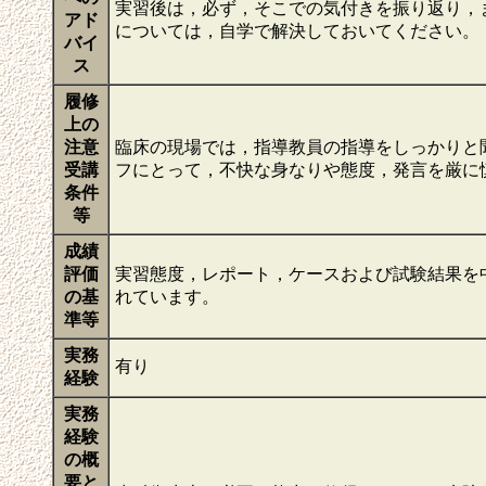
実習後は，必ず，そこでの気付きを振り返り，
アド
については，自学で解決しておいてください。
バイ
ス
履修
上の
注意
臨床の現場では，指導教員の指導をしっかりと
受講
フにとって，不快な身なりや態度，発言を厳に
条件
等
成績
評価
実習態度，レポート，ケースおよび試験結果を
の基
れています。
準等
実務
有り
経験
実務
経験
の概
要と