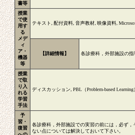
書等
授業
で使
テキスト, 配付資料, 音声教材, 映像資料, Micros
用す
る
メデ
ィ
ア・
【詳細情報】
各診療科，外部施設の指
機器
等
授業
で取
り入
ディスカッション, PBL（Problem-based Learnin
れる
学習
手法
予
習・
各診療科，外部施設での実習の前には，必ず，
復習
ない点については解決しておいて下さい。
への