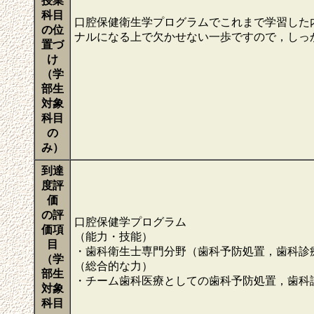
授業
科目
口腔保健衛生学プログラムでこれまで学習した
の位
ナルになる上で欠かせない一歩ですので，しっ
置づ
け
（学
部生
対象
科目
の
み）
到達
度評
価
の評
口腔保健学プログラム
価項
（能力・技能）
目
・歯科衛生士専門分野（歯科予防処置，歯科診
（学
（総合的な力）
部生
・チーム歯科医療としての歯科予防処置，歯科
対象
科目