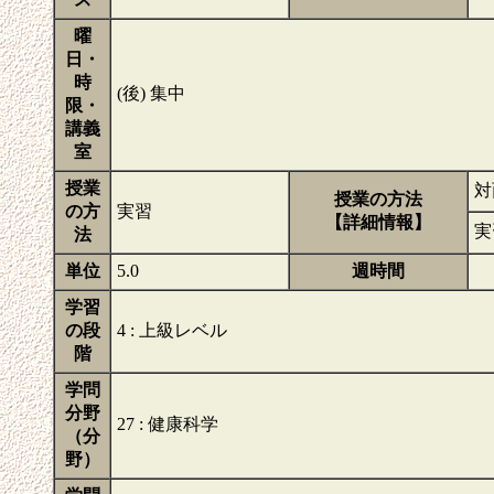
曜
日・
時
(後) 集中
限・
講義
室
授業
対
授業の方法
の方
実習
【詳細情報】
実
法
単位
5.0
週時間
学習
の段
4 : 上級レベル
階
学問
分野
27 : 健康科学
（分
野）