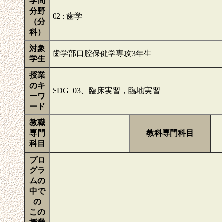
学問
分野
02 : 歯学
（分
科）
対象
歯学部口腔保健学専攻3年生
学生
授業
のキ
SDG_03、臨床実習，臨地実習
ーワ
ード
教職
専門
教科専門科目
科目
プロ
グラ
ムの
中で
の
この