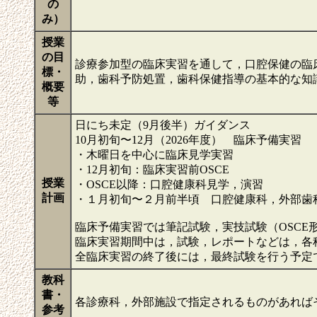
の
み）
授業
の目
診療参加型の臨床実習を通して，口腔保健の臨
標・
助，歯科予防処置，歯科保健指導の基本的な知
概要
等
日にち未定（9月後半）ガイダンス
10月初旬〜12月（2026年度） 臨床予備実習
・木曜日を中心に臨床見学実習
・12月初旬：臨床実習前OSCE
授業
・OSCE以降：口腔健康科見学，演習
計画
・１月初旬〜２月前半頃 口腔健康科，外部歯
臨床予備実習では筆記試験，実技試験（OSCE
臨床実習期間中は，試験，レポートなどは，各
全臨床実習の終了後には，最終試験を行う予定
教科
書・
各診療科，外部施設で指定されるものがあれば
参考