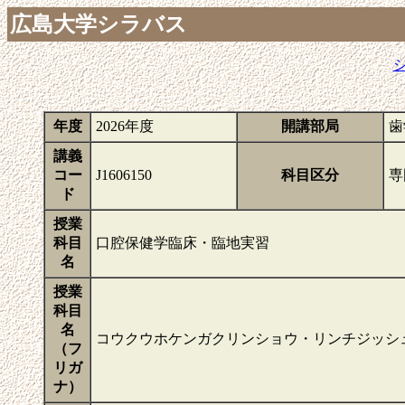
広島大学シラバス
年度
2026年度
開講部局
歯
講義
コー
J1606150
科目区分
専
ド
授業
科目
口腔保健学臨床・臨地実習
名
授業
科目
名
コウクウホケンガクリンショウ・リンチジッシ
（フ
リガ
ナ）