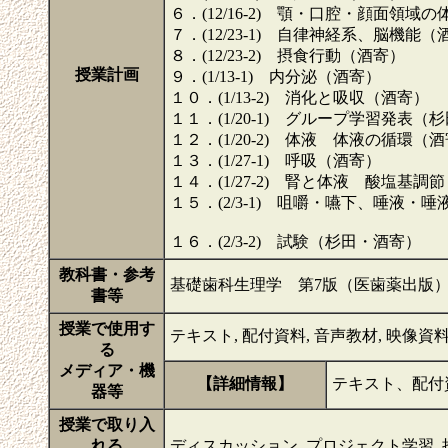
６．(12/16-2) 顎・口腔・顔面領
７．(12/23-1) 自律神経系、脳機能（
８．(12/23-2) 摂食行動（酒寄）
授業計画
９．(1/13-1) 内分泌（酒寄）
１０．(1/13-2) 消化と吸収（酒寄）
１１．(1/20-1) グループ学習発表（
１２．(1/20-2) 体液 体液の循環（
１３．(1/27-1) 呼吸（酒寄）
１４．(1/27-2) 腎と体液 酸塩基調
１５．(2/3-1) 咀嚼・嚥下、唾液・
１６．(2/3-2) 試験（杉田・酒寄）
教科書・参考
基礎歯科生理学 第7版（医歯薬出版
書等
授業で使用す
テキスト, 配付資料, 音声教材, 映像資料, Micro
る
メディア・機
【詳細情報】
テキスト、配付
器等
授業で取り入
れる
ディスカッション, プロジェクト学習,