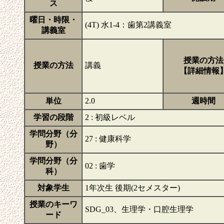
ス
曜日・時限・
(4T) 水1-4：歯第2講義室
講義室
授業の方法
授業の方法
講義
【詳細情報
単位
2.0
週時間
学習の段階
2 : 初級レベル
学問分野（分
27 : 健康科学
野）
学問分野（分
02 : 歯学
科）
対象学生
1年次生 後期(2セメスター)
授業のキーワ
SDG_03、生理学・口腔生理学
ード