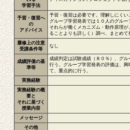
学習手法
予習・復習は必要です。理解しにくい
予習・復習へ
グループ学習発表では１０人のグルー
の
それらが働くメカニズム・動作原理が
アドバイス
ることよりも詳しく）調べ、まとめて
履修上の注意
なし
受講条件等
成績判定は試験成績（８０％）、グル
成績評価の基
行う。グループ学習発表の評価は、興
準等
て、重点的に行う。
実務経験
実務経験の概
要と
それに基づく
授業内容
メッセージ
その他