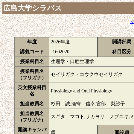
広島大学シラバス
年度
2026年度
開講部局
講義コード
J1602020
科目区分
授業科目名
生理学・口腔生理学
授業科目名
セイリガク・コウクウセイリガク
（フリガナ）
英文授業科目
Physiology and Oral Physiology
名
担当教員名
杉田 誠,酒寄 信幸,宮部 梨紗子
担当教員名
スギタ マコト,サカヨリ ノブユキ,
(フリガナ)
開講キャンパ
霞
開設期