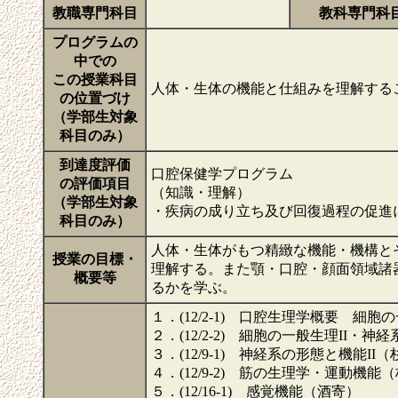
教職専門科目
教科専門科
プログラムの
中での
この授業科目
人体・生体の機能と仕組みを理解する
の位置づけ
（学部生対象
科目のみ）
到達度評価
口腔保健学プログラム
の評価項目
（知識・理解）
（学部生対象
・疾病の成り立ち及び回復過程の促進
科目のみ）
人体・生体がもつ精緻な機能・機構と
授業の目標・
理解する。また顎・口腔・顔面領域諸
概要等
るかを学ぶ。
１．(12/2-1) 口腔生理学概要 細胞
２．(12/2-2) 細胞の一般生理II・
３．(12/9-1) 神経系の形態と機能II
４．(12/9-2) 筋の生理学・運動機能
５．(12/16-1) 感覚機能（酒寄）