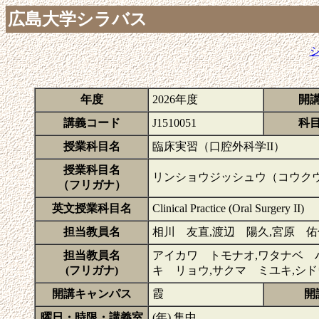
広島大学シラバス
年度
2026年度
開
講義コード
J1510051
科
授業科目名
臨床実習（口腔外科学II）
授業科目名
リンショウジッシュウ（コウクウゲ
（フリガナ）
英文授業科目名
Clinical Practice (Oral Surgery II)
担当教員名
相川 友直,渡辺 陽久,宮原 佑
担当教員名
アイカワ トモナオ,ワタナベ 
(フリガナ)
キ リョウ,サクマ ミユキ,シ
開講キャンパス
霞
開
曜日・時限・講義室
(年) 集中