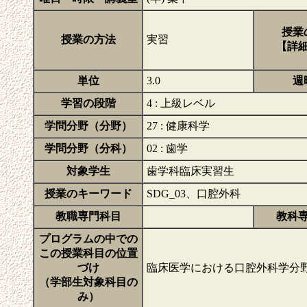
授業
授業の方法
実習
【詳
単位
3.0
週
学習の段階
4 : 上級レベル
学問分野（分野）
27 : 健康科学
学問分野（分科）
02 : 歯学
対象学生
歯学科臨床実習生
授業のキーワード
SDG_03、口腔外科
教職専門科目
教科
プログラムの中での
この授業科目の位置
づけ
臨床医学における口腔外科学分
（学部生対象科目の
み）