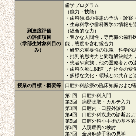
歯学プログラム
（能力・技能）
・歯科領域の疾患の予防・診察
・生命科学や歯科医学の情報を
到達度評価
（総合的な力）
の評価項目
・豊かな人間性，専門職の歯科
（学部生対象科目の
能，態度を含む総合力
み）
・研究の重要性の認識，科学的
・批判的思考力と問題解決能力
・患者や家族，他の医療者との
・歯科医療に関連した社会の変
・多様な文化・領域との共存と
授業の目標・概要等
口腔外科診療の臨床知識および
第1回 口腔外科入門
第2回 病歴聴取・カルテ入力
第3回 口腔内・口腔外診察
第4回 口腔外科疾患の診断およ
第5回 口腔外科小手術の基本的
第6回 入院症例の検討
第7回 全身麻酔手術の見学