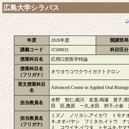
広島大学シラバス
年度
2026年度
開講部局
講義コード
J1509031
科目区分
授業科目名
応用口腔医学特論
授業科目名
オウヨウコウクウイガクトクロン
（フリガナ）
英文授業科目
Advanced Course in Applied Oral Biology
名
水野 智仁,相川 友直,鳴瀬 貴子,濱
担当教員名
田 匠,應原 一久,水田 邦子,小泉 
ミズノ ノリヨシ,アイカワ トモナオ
担当教員名
キ,オオバヤシ フミタカ,イトウ ナ
(フリガナ)
ミ コウイチ,イワタ トモユキ,ヤマ