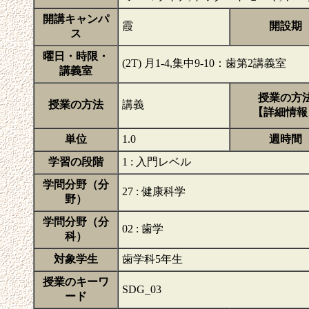
開講キャンパ
霞
開設期
ス
曜日・時限・
(2T) 月1-4,集中9-10：歯第2講義室
講義室
授業の方
授業の方法
講義
【詳細情報
単位
1.0
週時間
学習の段階
1 : 入門レベル
学問分野（分
27 : 健康科学
野）
学問分野（分
02 : 歯学
科）
対象学生
歯学科5年生
授業のキーワ
SDG_03
ード