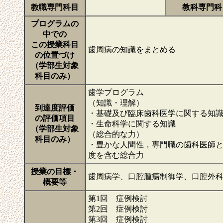
教職専門科目
教科専門科
プログラムの
中での
この授業科目
歯周病の知識をまとめる
の位置づけ
（学部生対象
科目のみ）
歯学プログラム
（知識・理解）
到達度評価
・基礎及び臨床歯科医学に関する知
の評価項目
・生命科学に関する知識
（学部生対象
（総合的な力）
科目のみ）
・豊かな人間性，専門職の歯科医師
度を含む総合力
授業の目標・
歯周病学、口腔腫瘍制御学、口腔外
概要等
第1回 症例検討
第2回 症例検討
第3回 症例検討