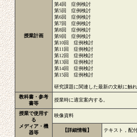
第4回 症例検討
第5回 症例検討
第6回 症例検討
第7回 症例検討
第8回 症例検討
授業計画
第9回 症例検討
第10回 症例検討
第11回 症例検討
第12回 症例検討
第13回 症例検討
第14回 症例検討
第15回 症例検討
研究課題に関連した最新の文献に触
教科書・参考
授業時に適宜案内する。
書等
授業で使用す
映像資料
る
メディア・機
【詳細情報】
テキスト，配付
器等