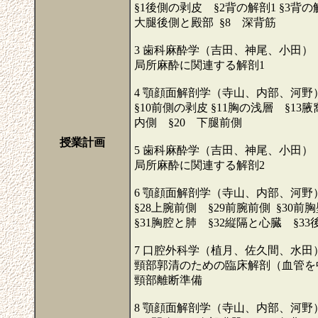
§1後側の剥皮 §2背の解剖1 §3背
大腿後側と殿部 §8 深背筋
3 歯科麻酔学（吉田、神尾、小田）
局所麻酔に関連する解剖1
4 顎顔面解剖学（寺山、内部、河野
§10前側の剥皮 §11胸の浅層 §13
内側 §20 下腿前側
授業計画
5 歯科麻酔学（吉田、神尾、小田）
局所麻酔に関連する解剖2
6 顎顔面解剖学（寺山、内部、河野
§28上腕前側 §29前腕前側 §30前
§31胸腔と肺 §32縦隔と心臓 §3
7 口腔外科学（植月、佐久間、水田
頸部郭清のための臨床解剖（血管を
頸部離断準備
8 顎顔面解剖学（寺山、内部、河野