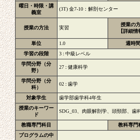
曜日・時限・講
(3T) 金7-10：解剖センター
義室
授業の
授業の方法
実習
【詳細情
単位
1.0
週時
学習の段階
3 : 中級レベル
学問分野（分
27 : 健康科学
野）
学問分野（分
02 : 歯学
科）
対象学生
歯学部歯学科4年生
授業のキーワー
SDG_03、肉眼解剖学、頭頸部、歯
ド
教職専門科目
教科専門
プログラムの中