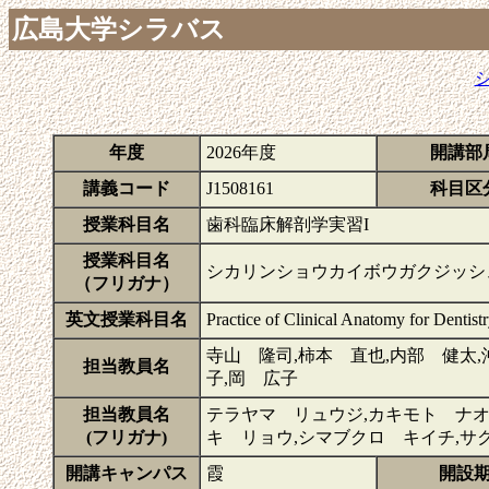
広島大学シラバス
年度
2026年度
開講部
講義コード
J1508161
科目区
授業科目名
歯科臨床解剖学実習I
授業科目名
シカリンショウカイボウガクジッシ
（フリガナ）
英文授業科目名
Practice of Clinical Anatomy for Dentistr
寺山 隆司,柿本 直也,内部 健太,
担当教員名
子,岡 広子
担当教員名
テラヤマ リュウジ,カキモト ナオ
(フリガナ)
キ リョウ,シマブクロ キイチ,サ
開講キャンパス
霞
開設