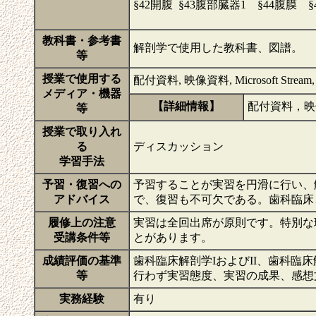
§42開腹 §43腹部臓器1 §44腹膜 
教科書・参考書
解剖学で使用した教科書、図譜。
等
授業で使用する
配付資料, 映像資料, Microsoft Stream, 
メディア・機器
【詳細情報】
配付資料，映
等
授業で取り入れ
る
ディスカッション
学習手法
予習・復習への
予習することが実習を円滑に行い、
アドバイス
で、復習も不可欠である。歯科臨床
履修上の注意
実習は全回出席が原則です。特別な
受講条件等
とがあります。
成績評価の基準
歯科臨床解剖学IおよびII、歯科臨
等
行わず実習態度、実習の成果、感想
実務経験
有り