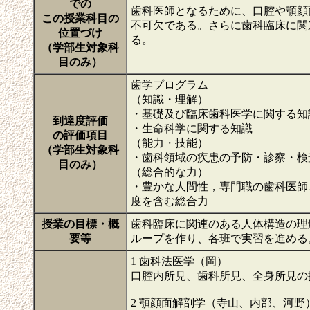
での
歯科医師となるために、口腔や顎顔
この授業科目の
不可欠である。さらに歯科臨床に関
位置づけ
る。
（学部生対象科
目のみ）
歯学プログラム
（知識・理解）
・基礎及び臨床歯科医学に関する知
到達度評価
・生命科学に関する知識
の評価項目
（能力・技能）
（学部生対象科
・歯科領域の疾患の予防・診察・検
目のみ）
（総合的な力）
・豊かな人間性，専門職の歯科医師
度を含む総合力
授業の目標・概
歯科臨床に関連のある人体構造の理
要等
ループを作り、各班で実習を進める
1 歯科法医学（岡）
口腔内所見、歯科所見、全身所見の
2 顎顔面解剖学（寺山、内部、河野