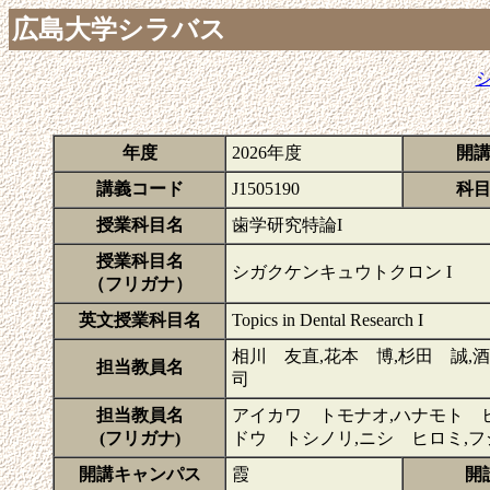
広島大学シラバス
年度
2026年度
開
講義コード
J1505190
科
授業科目名
歯学研究特論I
授業科目名
シガクケンキュウトクロン I
（フリガナ）
英文授業科目名
Topics in Dental Research I
相川 友直,花本 博,杉田 誠,
担当教員名
司
担当教員名
アイカワ トモナオ,ハナモト ヒ
(フリガナ)
ドウ トシノリ,ニシ ヒロミ,
開講キャンパス
霞
開