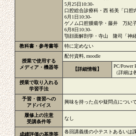
5月25日10:30-
口腔総合診療科・西 裕美「口腔
6月1日10:30-
ゲノム口腔腫瘍学・藤井 万紀
6月8日10:30-
顎顔面解剖学・寺山 隆司「神
教科書・参考書等
特に定めない
配付資料, moodle
授業で使用する
PC/Pow
メディア・機器等
【詳細情報】
（詳細は
授業で取り入れる
学習手法
予習・復習への
興味を持った点や疑問点につい
アドバイス
履修上の注意
なし
受講条件等
各回講義後の小テストあるいは
成績評価の基準等