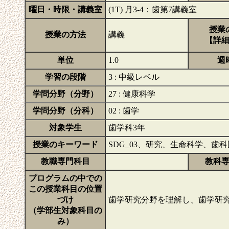
曜日・時限・講義室
(1T) 月3-4：歯第7講義室
授業
授業の方法
講義
【詳
単位
1.0
週
学習の段階
3 : 中級レベル
学問分野（分野）
27 : 健康科学
学問分野（分科）
02 : 歯学
対象学生
歯学科3年
授業のキーワード
SDG_03、研究、生命科学、歯
教職専門科目
教科
プログラムの中での
この授業科目の位置
づけ
歯学研究分野を理解し、歯学研
（学部生対象科目の
み）