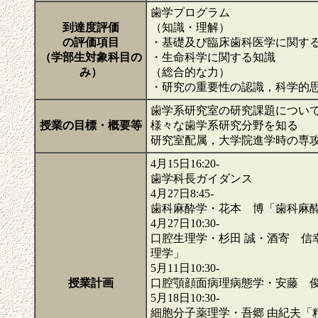
歯学プログラム
到達度評価
（知識・理解）
の評価項目
・基礎及び臨床歯科医学に関す
（学部生対象科目の
・生命科学に関する知識
み）
（総合的な力）
・研究の重要性の認識，科学的
歯学系研究室の研究課題につい
授業の目標・概要等
様々な歯学系研究分野を知る
研究室配属，大学院進学時の専
4月15日16:20-
歯学科長ガイダンス
4月27日8:45-
歯科麻酔学・花本 博「歯科麻
4月27日10:30-
口腔生理学・杉田 誠・酒寄 信
理学」
5月11日10:30-
授業計画
口腔顎顔面病理病態学・安藤 
5月18日10:30-
細胞分子薬理学・吾郷 由紀夫「精