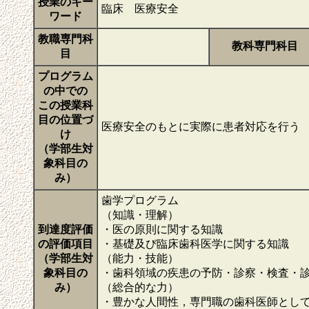
授業のキー
臨床 医療安全
ワード
教職専門科
教科専門科目
目
プログラム
の中での
この授業科
目の位置づ
医療安全のもとに実際に患者対応を行う
け
（学部生対
象科目の
み）
歯学プログラム
（知識・理解）
到達度評価
・医の原則に関する知識
の評価項目
・基礎及び臨床歯科医学に関する知識
（学部生対
（能力・技能）
象科目の
・歯科領域の疾患の予防・診察・検査・
み）
（総合的な力）
・豊かな人間性，専門職の歯科医師とし