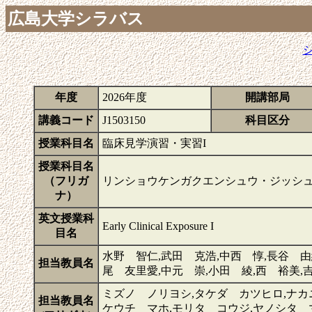
広島大学シラバス
年度
2026年度
開講部局
講義コード
J1503150
科目区分
授業科目名
臨床見学演習・実習I
授業科目名
（フリガ
リンショウケンガクエンシュウ・ジッシュ
ナ）
英文授業科
Early Clinical Exposure I
目名
水野 智仁,武田 克浩,中西 惇,長谷 由
担当教員名
尾 友里愛,中元 崇,小田 綾,西 裕美,
ミズノ ノリヨシ,タケダ カツヒロ,ナカ
担当教員名
ケウチ マホ,モリタ コウジ,ヤノシタ 