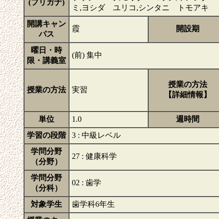
(フリガナ)
ミ,ヨシダ ユリコ,シンタニ トモアキ
開講キャン
霞
開設期
パス
曜日・時
(前) 集中
限・講義室
授業の方法
授業の方法
実習
【詳細情報】
単位
1.0
週時間
学習の段階
3 : 中級レベル
学問分野
27 : 健康科学
（分野）
学問分野
02 : 歯学
（分科）
対象学生
歯学科6年生