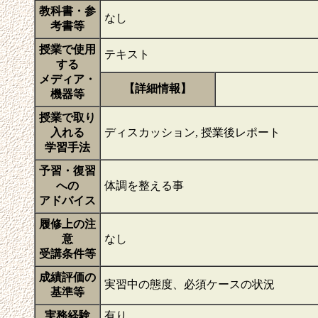
教科書・参
なし
考書等
授業で使用
テキスト
する
メディア・
【詳細情報】
機器等
授業で取り
入れる
ディスカッション, 授業後レポート
学習手法
予習・復習
への
体調を整える事
アドバイス
履修上の注
意
なし
受講条件等
成績評価の
実習中の態度、必須ケースの状況
基準等
実務経験
有り