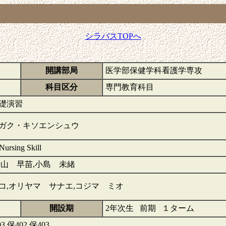
シラバスTOPへ
開講部局
医学部保健学科看護学専攻
科目区分
専門教育科目
礎演習
ガク・キソエンシュウ
Nursing Skill
折山 早苗,小島 未緒
コ,オリヤマ サナエ,コジマ ミオ
開設期
2年次生 前期 １ターム
03,保402,保403