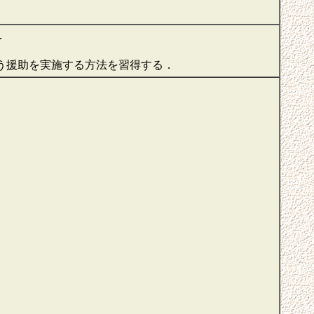
解
．
伴う援助を実施する方法を習得する．