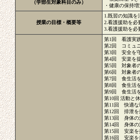
（学部生対象科目のみ）
・健康の保持増
1.既習の知識
授業の目標・概要等
2.看護援助を
3.看護援助を
第1回 看護実
第2回 コミュ
第3回 安全を
第4回 安楽を
第5回 対象者
第6回 対象者
第7回 食生活
第8回 食生活
第9回 食生活
第10回 活動と
第11回 快適
第12回 排泄
第13回 身体
第14回 身体
第15回 安楽
第16回 安楽