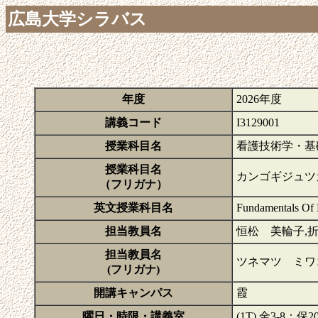
広島大学シラバス
年度
2026年度
講義コード
I3129001
授業科目名
看護技術学・基
授業科目名
カンゴギジュツ
（フリガナ）
英文授業科目名
Fundamentals Of 
担当教員名
恒松 美輪子,
担当教員名
ツネマツ ミワ
(フリガナ)
開講キャンパス
霞
曜日・時限・講義室
(1T) 金3-8：保2