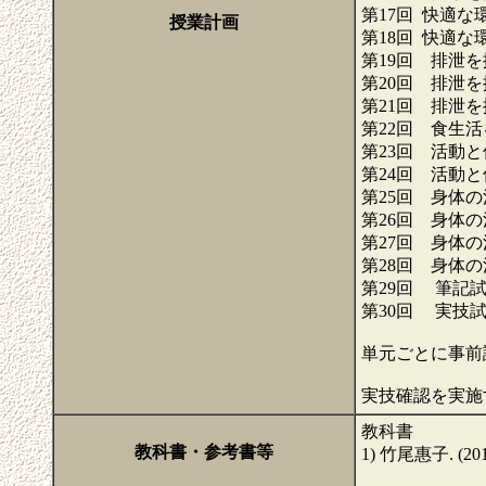
第17回 快適
授業計画
第18回 快適
第19回 排泄
第20回 排泄
第21回 排泄
第22回 食生
第23回 活動
第24回 活動
第25回 身体
第26回 身体
第27回 身体
第28回 身体
第29回 筆記
第30回 実技
単元ごとに事前
実技確認を実
教科書
教科書・参考書等
1) 竹尾惠子. (2