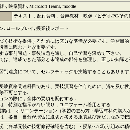
映像資料, Microsoft Teams, moodle
】
テキスト，配付資料，音声教材，映像（ビデオ/PC/そ
, ロールプレイ, 授業後レポート
づく技術を提供するためには充分な準備が必要です。学習目的
授業に臨むことが重要です。
する事前課題・事後課題を通し、自己学習を深めて下さい。
ては、達成できた部分と未達成の部分を整理し、正しい知識と
習到達度について、セルフチェックを実施することもあります
受験資格関連科目であり、実技演習を伴うために、資材及び教
修不可とする.
ョンの際に，全体の要項を配付する．
は，特別な指示がない限り，ユニフォーム着用とする．
授業は，オリエンテーション（学習の進め方・学習材料の購入
は，各自，自分が演習に適切と考える服装及び身だしなみで
況（各単元後の技術修得確認を含む）・授業への取り組みの積