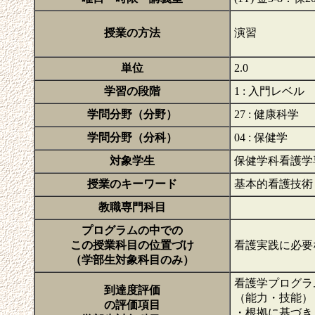
授業の方法
演習
単位
2.0
学習の段階
1 : 入門レベル
学問分野（分野）
27 : 健康科学
学問分野（分科）
04 : 保健学
対象学生
保健学科看護学
授業のキーワード
基本的看護技術
教職専門科目
プログラムの中での
この授業科目の位置づけ
看護実践に必要
（学部生対象科目のみ）
看護学プログラ
到達度評価
（能力・技能）
の評価項目
・根拠に基づき