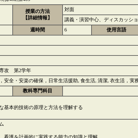
対面
授業の方法
【詳細情報】
講義・演習中心、ディスカッシ
週時間
6
使用言語
専攻 第2学年
，安全・安楽の確保，日常生活援助, 食生活, 清潔, 衣生活，実
教科専門科目
な基本的技術の原理と方法を理解する
ム
，看護を計画的に実践する能力の知識と理解