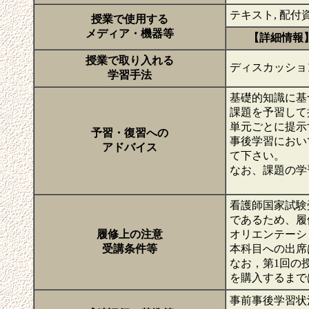
テキスト, 配付資料, 
授業で使用する
メディア・機器等
【詳細情報
授業で取り入れる
ディスカッション
学習手法
基礎的知識に基
課題を予習して
単元ごとに提示
予習・復習への
事後学習におい
アドバイス
て下さい。
なお、課題の学
看護師国家試験
であるため、履
履修上の注意
オリエンテーシ
受講条件等
本科目への出席
なお，第1回の
を購入するまで
事前事後学習状