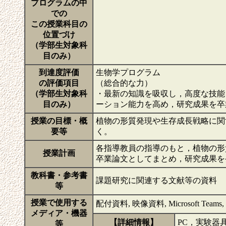
プログラムの中
での
この授業科目の
位置づけ
（学部生対象科
目のみ）
到達度評価
生物学プログラム
の評価項目
（総合的な力）
（学部生対象科
・最新の知識を吸収し，高度な技能
目のみ）
ーション能力を高め，研究成果を卒
授業の目標・概
植物の形質発現や生存成長戦略に関
要等
く。
各指導教員の指導のもと，植物の形
授業計画
卒業論文としてまとめ，研究成果
教科書・参考書
課題研究に関連する文献等の資料
等
授業で使用する
配付資料, 映像資料, Microsoft Teams, Mi
メディア・機器
【詳細情報】
PC，実験器
等