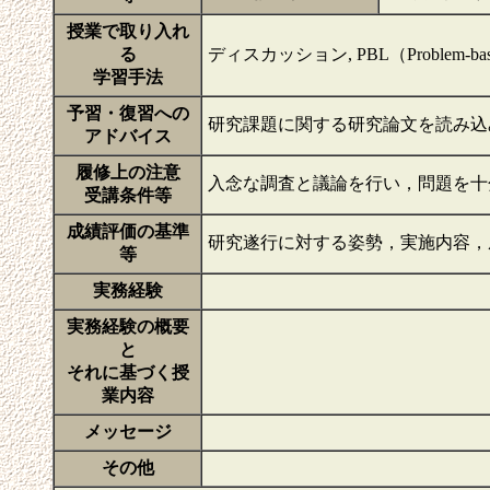
授業で取り入れ
る
ディスカッション, PBL（Problem-based 
学習手法
予習・復習への
研究課題に関する研究論文を読み込
アドバイス
履修上の注意
入念な調査と議論を行い，問題を十
受講条件等
成績評価の基準
研究遂行に対する姿勢，実施内容
等
実務経験
実務経験の概要
と
それに基づく授
業内容
メッセージ
その他