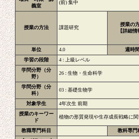
(前) 集中
義室
授業の
授業の方法
課題研究
【詳細情
単位
4.0
週時
学習の段階
4 : 上級レベル
学問分野（分
26 : 生物・生命科学
野）
学問分野（分
03 : 基礎生物学
科）
対象学生
4年次生 前期
授業のキーワー
植物の形質発現や生存成長戦略に
ド
教職専門科目
教科専門