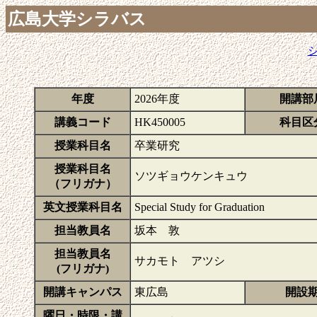
広島大学シラバス
年度
2026年度
開講部
講義コード
HK450005
科目区
授業科目名
卒業研究
授業科目名
ソツギョウケンキュウ
（フリガナ）
英文授業科目名
Special Study for Graduation
担当教員名
坂本 敦
担当教員名
サカモト アツシ
(フリガナ)
開講キャンパス
東広島
開設
曜日・時限・講