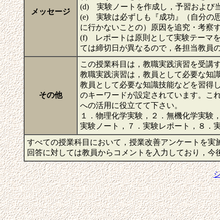
(d) 実験ノートを作成し，予習およ
メッセージ
(e) 実験は必ずしも『成功』（自分
に行かないことの）原因を追究・考察
(f) レポートは原則として実験テー
ては締切日が異なるので，各担当教員
この授業科目は，教職実践演習を受講
教職実践演習は，教員として必要な知
教員として必要な知識技能などを習得
その他
のキーワードが設定されています。こ
への活用に役立てて下さい。
１．物理化学実験，２．無機化学実験
実験ノート，７．実験レポート，８．実
すべての授業科目において，授業改善アンケートを実
回答に対しては教員からコメントを入力しており，今