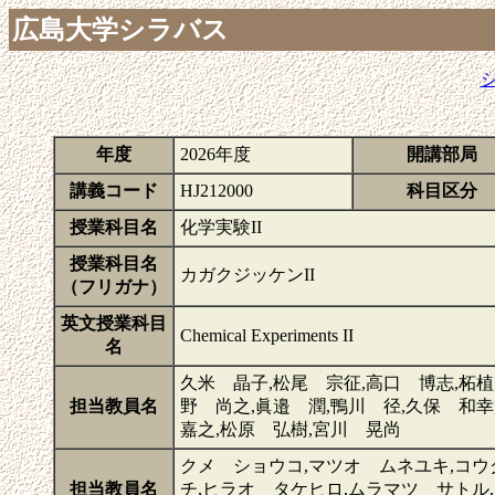
広島大学シラバス
年度
2026年度
開講部局
講義コード
HJ212000
科目区分
授業科目名
化学実験II
授業科目名
カガクジッケンII
（フリガナ）
英文授業科目
Chemical Experiments II
名
久米 晶子,松尾 宗征,高口 博志,柘植
担当教員名
野 尚之,眞邉 潤,鴨川 径,久保 和
嘉之,松原 弘樹,宮川 晃尚
クメ ショウコ,マツオ ムネユキ,コウ
担当教員名
チ,ヒラオ タケヒロ,ムラマツ サトル