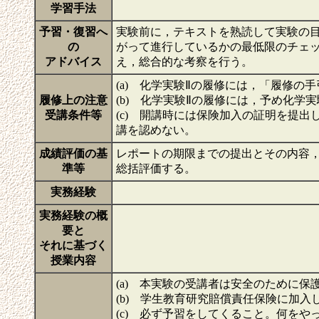
学習手法
予習・復習へ
実験前に，テキストを熟読して実験の
の
がって進行しているかの最低限のチェ
アドバイス
え，総合的な考察を行う。
(a) 化学実験Ⅱの履修には，「履修
履修上の注意
(b) 化学実験Ⅱの履修には，予め化学
受講条件等
(c) 開講時には保険加入の証明を提
講を認めない。
成績評価の基
レポートの期限までの提出とその内容
準等
総括評価する。
実務経験
実務経験の概
要と
それに基づく
授業内容
(a) 本実験の受講者は安全のために
(b) 学生教育研究賠償責任保険に加入
(c) 必ず予習をしてくること。何を