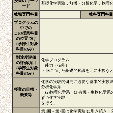
授業のキーワ
基礎化学実験，無機・分析化学，物理
ード
教職専門科目
教科専門科目
プログラムの
中での
この授業科目
の位置づけ
（学部生対象
科目のみ）
到達度評価
化学プログラム
の評価項目
（能力・技能）
（学部生対象
・身につけた基礎的知識を元に実験な
科目のみ）
化学の実験的研究に必要な基本的実験法
分析化学系
授業の目標・
，(2)物理化学系，(3)有機・生物化
概要等
ずつ化学実験
を行う。
第1回－第7回は化学実験Ⅰに引き続き