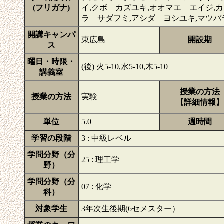
(フリガナ)
イ,クボ カズユキ,オオマエ エイジ,
ラ サダフミ,アシダ ヨシユキ,マツバ
開講キャンパ
東広島
開設期
ス
曜日・時限・
(後) 火5-10,水5-10,木5-10
講義室
授業の方法
授業の方法
実験
【詳細情報】
単位
5.0
週時間
学習の段階
3 : 中級レベル
学問分野（分
25 : 理工学
野）
学問分野（分
07 : 化学
科）
対象学生
3年次生後期(6セメスター）