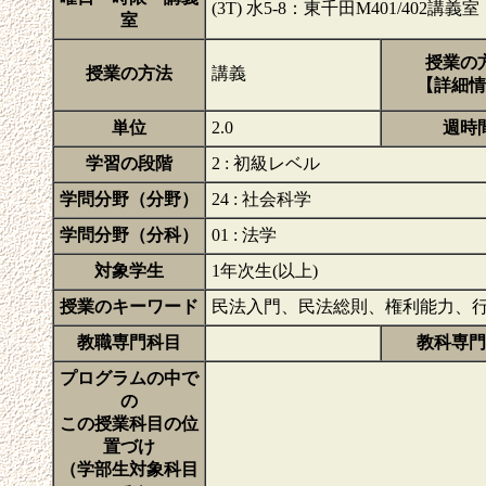
(3T) 水5-8：東千田M401/402講義室
室
授業の
授業の方法
講義
【詳細情
単位
2.0
週時
学習の段階
2 : 初級レベル
学問分野（分野）
24 : 社会科学
学問分野（分科）
01 : 法学
対象学生
1年次生(以上)
授業のキーワード
民法入門、民法総則、権利能力、
教職専門科目
教科専門
プログラムの中で
の
この授業科目の位
置づけ
（学部生対象科目