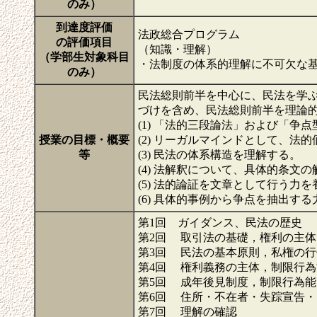
のみ）
到達度評価
法政総合プログラム
の評価項目
（知識・理解）
（学部生対象科目
・法制度の体系的理解に不可欠な
のみ）
民法総則前半を中心に、民法を学
づけを含め、民法総則前半を理論
(1) 「法的三段論法」および「
授業の目標・概要
(2) リーガルマインドとして、
等
(3) 民法の体系構造を理解する。
(4) 法解釈について、具体的条文
(5) 法的論証を文章として行う力を
(6) 具体的事例から争点を抽出す
第1回 ガイダンス、民法の歴史
第2回 取引法の基礎，権利の主
第3回 民法の基本原則，私権の
第4回 権利義務の主体，制限行
第5回 成年後見制度，制限行為
第6回 住所・不在者・失踪宣告
第7回 理解の確認