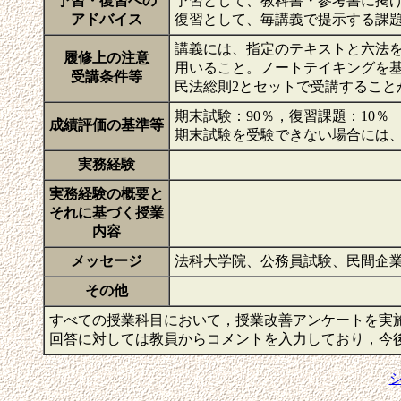
予習・復習への
予習として、教科書・参考書に掲
アドバイス
復習として、毎講義で提示する課
講義には、指定のテキストと六法
履修上の注意
用いること。ノートテイキングを
受講条件等
民法総則2とセットで受講するこ
期末試験：90％，復習課題：10％
成績評価の基準等
期末試験を受験できない場合には
実務経験
実務経験の概要と
それに基づく授業
内容
メッセージ
法科大学院、公務員試験、民間企
その他
すべての授業科目において，授業改善アンケートを実
回答に対しては教員からコメントを入力しており，今