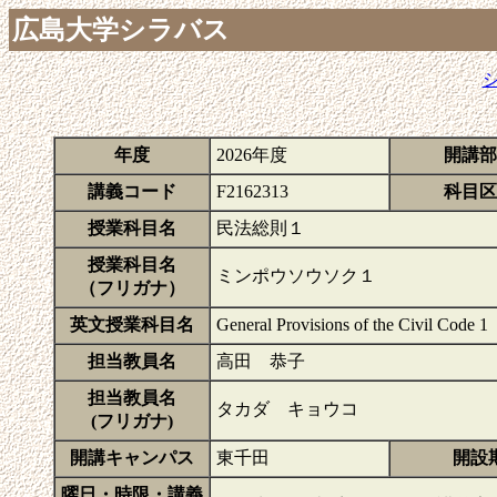
広島大学シラバス
年度
2026年度
開講部
講義コード
F2162313
科目区
授業科目名
民法総則１
授業科目名
ミンポウソウソク１
（フリガナ）
英文授業科目名
General Provisions of the Civil Code 1
担当教員名
高田 恭子
担当教員名
タカダ キョウコ
(フリガナ)
開講キャンパス
東千田
開設
曜日・時限・講義