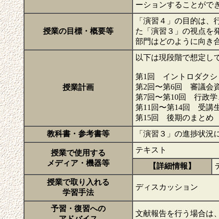
ーションすることがで
「演習４」の目的は、
授業の目標・概要等
た「演習３」の視点を
部門はどのように向き
以下は現段階で想定し
第1回 イントロダク
第2回〜第6回 審議会
授業計画
第7回〜第10回 行政
第11回〜第14回 
第15回 後期のまとめ
教科書・参考書等
「演習３」の進捗状況
テキスト
授業で使用する
メディア・機器等
【詳細情報】
授業で取り入れる
ディスカッション
学習手法
予習・復習への
文献報告を行う場合は
アドバイス