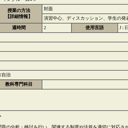
対面
授業の方法
【詳細情報】
演習中心、ディスカッション、学生の発
週時間
2
使用言語
J :
方自治
教科専門科目
ム
問題の分析・検討を行い，関連する制度や法規を適切に対応さ