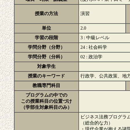
授業の方法
演習
単位
2.0
学習の段階
3 : 中級レベル
学問分野（分野）
24 : 社会科学
学問分野（分科）
02 : 政治学
対象学生
授業のキーワード
行政学、公共政策、地
教職専門科目
プログラムの中での
この授業科目の位置づけ
（学部生対象科目のみ）
ビジネス法務プログラ
（総合的な力）
・現代企業が抱える諸