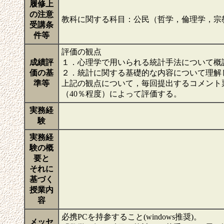
履修上
の注意
教科に関する科目：公民（哲学，倫理学，宗
受講条
件等
評価の観点
成績評
１．心理学で用いられる統計手法について概
価の基
２．統計に関する基礎的な内容について理解
準等
上記の観点について，毎回提出するコメント票
（40％程度）によって評価する。
実務経
験
実務経
験の概
要と
それに
基づく
授業内
容
必携PCを持参すること(windows推奨)。
メッセ