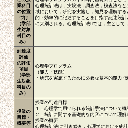
業科目
心理統計法は，実験法，調査法，検査法など
の位置
域において，研究を実施し，知見を理解する
づけ
的・効率的に記述することを目指す記述統計
（学部
に大別される。心理統計法IIでは，主とし
生対象
科目の
み）
到達度
評価
の評価
心理学プログラム
項目
（能力・技能）
（学部
・研究を実施するために必要な基本的能力･
生対象
科目の
み）
授業の到達目標
１．心理学で用いられる統計手法について概
授業の
２．統計に関する基礎的な内容について理解
目標・
授業の概要
概要等
心理統計法Iに引き続き，心理学における統