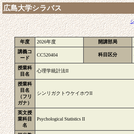
広島大学シラバス
年度
2026年度
開講部局
講義コ
科目区分
CC520404
ード
授業科
心理学統計法II
目名
授業科
目名
シンリガクトウケイホウII
（フリ
ガナ）
英文授
業科目
Psychological Statistics II
名