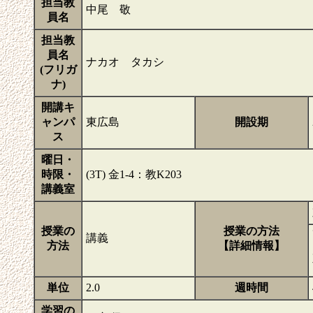
担当教
中尾 敬
員名
担当教
員名
ナカオ タカシ
(フリガ
ナ)
開講キ
ャンパ
東広島
開設期
ス
曜日・
時限・
(3T) 金1-4：教K203
講義室
授業の
授業の方法
講義
方法
【詳細情報】
単位
2.0
週時間
学習の