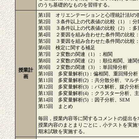
のうち基礎的なものを習得する。
第1回 オリエンテーションと心理統計法Ⅰの
第2回 ３条件以上の代表値の比較（1）：
第3回 ３条件以上の代表値の比較（2）：多
第4回 ２要因を組み合わせた条件間の比較
第5回 ３要因を組み合わせた条件間の比較
第6回 検定に関する補足
第7回 ２変数の関連（1）：相関
第8回 ２変数の関連（2）：順位相関、連関
第9回 ２変数の関連（3）：単回帰分析
授業計
第10回 多変量解析(1)：偏相関、重回帰分析
画
第11回 多変量解析(2) ：共分散分析、マル
第12回 多変量解析(3) ：パス解析、媒介分
第13回 多変量解析(4) ：クラスター分析、
第14回 多変量解析(5) ：因子分析、SEM
第15回 まとめ
毎回，授業内容等に関するコメントの提出を
授業内容のまとまりごとに，小テストを実施
期末試験を実施する。