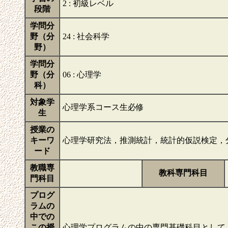
2 : 初級レベル
段階
学問分
野（分
24 : 社会科学
野）
学問分
野（分
06 : 心理学
科）
対象学
心理学系コース生必修
生
授業の
キーワ
心理学研究法，推測統計，統計的仮説検定，
ード
教職専
教科専門科目
門科目
プログ
ラムの
中での
この授
心理学プログラムの中の専門基礎科目として