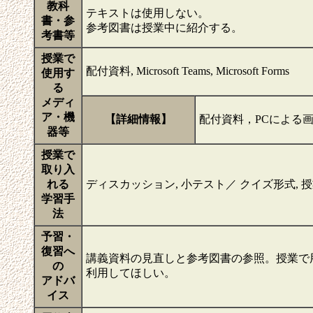
教科
テキストは使用しない。
書・参
参考図書は授業中に紹介する。
考書等
授業で
配付資料, Microsoft Teams, Microsoft Forms
使用す
る
メディ
ア・機
【詳細情報】
配付資料，PCによる
器等
授業で
取り入
れる
ディスカッション, 小テスト／ クイズ形式, 
学習手
法
予習・
復習へ
講義資料の見直しと参考図書の参照。授業で
の
利用してほしい。
アドバ
イス