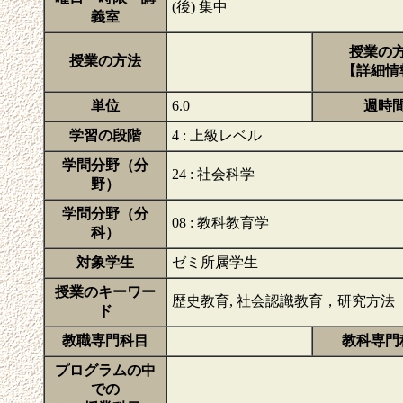
(後) 集中
義室
授業の
授業の方法
【詳細情
単位
6.0
週時
学習の段階
4 : 上級レベル
学問分野（分
24 : 社会科学
野）
学問分野（分
08 : 教科教育学
科）
対象学生
ゼミ所属学生
授業のキーワー
歴史教育, 社会認識教育，研究方法
ド
教職専門科目
教科専門
プログラムの中
での