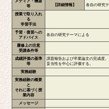
メディア・機器
【詳細情報】
各自の研究
等
授業で取り入れ
る
学習手法
予習・復習への
各自の研究テーマによる
アドバイス
履修上の注意
受講条件等
成績評価の基準
課題報告および卒業論文の完成度。
等
妥当性を中心に評価する。
実務経験
実務経験の概要
と
それに基づく授
業内容
メッセージ