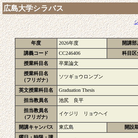
広島大学シラバス
年度
2026年度
開講部
講義コード
CC246406
科目区
授業科目名
卒業論文
授業科目名
ソツギョウロンブン
（フリガナ）
英文授業科目名
Graduation Thesis
担当教員名
池尻 良平
担当教員名
イケジリ リョウヘイ
(フリガナ)
開講キャンパス
東広島
開設
曜日・時限・講