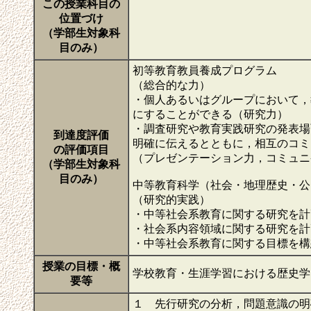
この授業科目の
位置づけ
（学部生対象科
目のみ）
初等教育教員養成プログラム
（総合的な力）
・個人あるいはグループにおいて，
にすることができる（研究力）
・調査研究や教育実践研究の発表場
到達度評価
明確に伝えるとともに，相互のコミ
の評価項目
（プレゼンテーション力，コミュニ
（学部生対象科
目のみ）
中等教育科学（社会・地理歴史・公
（研究的実践）
・中等社会系教育に関する研究を計
・社会系内容領域に関する研究を計
・中等社会系教育に関する目標を
授業の目標・概
学校教育・生涯学習における歴史
要等
１ 先行研究の分析，問題意識の明