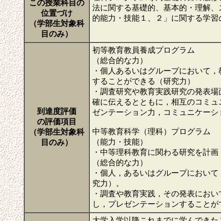
この授業科目の
法に関する基礎的、基本的・理解、
位置づけ
的能力・技能１、２」に関する学習
（学部生対象科
目のみ）
初等教育教員養成プログラム
（総合的な力）
・個人あるいはグループにおいて，
することができる（研究力）
・調査研究や教育実践研究の発表場
確に伝えるとともに，相互のコミュ
到達度評価
ゼンテーション力，コミュニケーシ
の評価項目
中等教育科学（理科）プログラム
（学部生対象科
（能力・技能）
目のみ）
・中等理科教育に関わる研究を計画
（総合的な力）
・個人，あるいはグループにおいて
究力）。
・調査や教育実践，その発表におい
し，プレゼンテーションすることが
大学入学以降これまでに学んできた