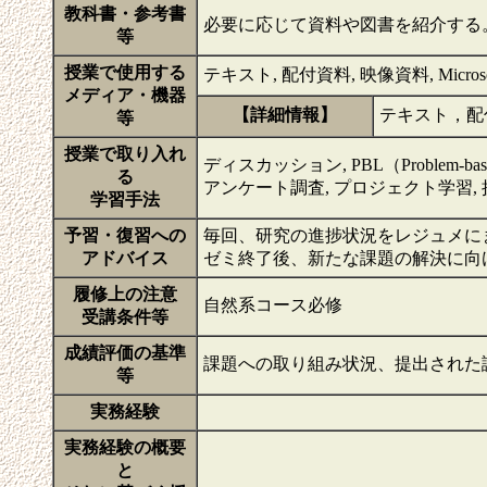
教科書・参考書
必要に応じて資料や図書を紹介する
等
授業で使用する
テキスト, 配付資料, 映像資料, Microsof
メディア・機器
【詳細情報】
テキスト，配
等
授業で取り入れ
ディスカッション, PBL（Problem-base
る
アンケート調査, プロジェクト学習,
学習手法
予習・復習への
毎回、研究の進捗状況をレジュメに
アドバイス
ゼミ終了後、新たな課題の解決に向
履修上の注意
自然系コース必修
受講条件等
成績評価の基準
課題への取り組み状況、提出された
等
実務経験
実務経験の概要
と