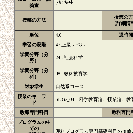
(後) 集中
義室
授業の方
授業の方法
【詳細情
単位
4.0
週時間
学習の段階
4 : 上級レベル
学問分野（分
24 : 社会科学
野）
学問分野（分
08 : 教科教育学
科）
対象学生
自然系コース
授業のキーワー
SDGs_04 科学教育論、授業論
ド
教職専門科目
教科専門
プログラムの中
での
理科プログラム専門基礎科目の履修