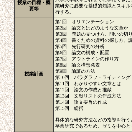
授業の目標・概
業研究に必要な基礎的知識とスキル
要等
行する。
第1回 オリエンテーション
第2回 論文とはどのような文章か
第3回 問題の見つけ方、問いの切
第4回 書くための資料の探し方、
第5回 先行研究の分析
第6回 論文の構成・配置
第7回 アウトラインの作り方
第8回 論文構想発表
第9回 論証の方法
授業計画
第10回 パラグラフ・ライティング
第11回 わかりやすい文章とは
第12回 論文の作成と推敲
第13回 文献リストの作成方法
第14回 論文要旨の作成
第15回 総括
具体的な研究方法などの指導を行う
卒業研究であるため、ゼミを中心と