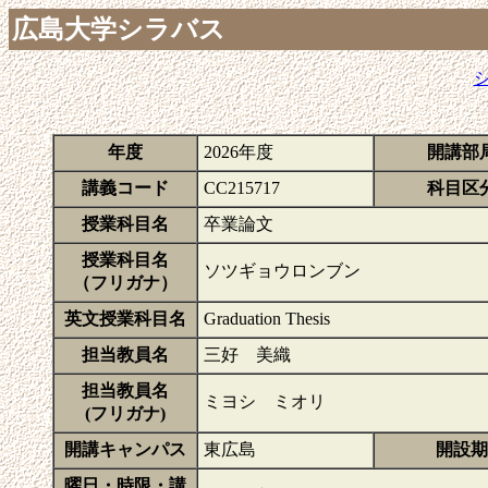
広島大学シラバス
年度
2026年度
開講部
講義コード
CC215717
科目区
授業科目名
卒業論文
授業科目名
ソツギョウロンブン
（フリガナ）
英文授業科目名
Graduation Thesis
担当教員名
三好 美織
担当教員名
ミヨシ ミオリ
(フリガナ)
開講キャンパス
東広島
開設期
曜日・時限・講