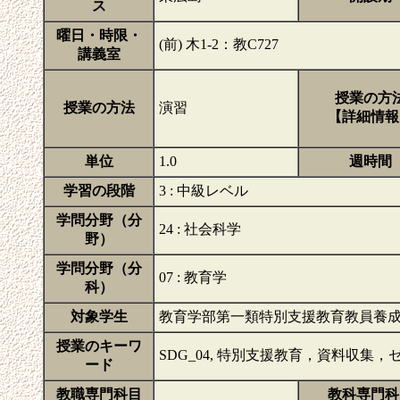
ス
曜日・時限・
(前) 木1-2：教C727
講義室
授業の方
授業の方法
演習
【詳細情報
単位
1.0
週時間
学習の段階
3 : 中級レベル
学問分野（分
24 : 社会科学
野）
学問分野（分
07 : 教育学
科）
対象学生
教育学部第一類特別支援教育教員養
授業のキーワ
SDG_04, 特別支援教育，資料収集
ード
教職専門科目
教科専門科