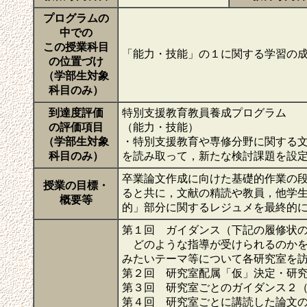
プログラムの
中での
この授業科目
「能力・技能」の１に関する学習の
の位置づけ
（学部生対象
科目のみ）
到達度評価
特別支援教育教員養成プログラム
の評価項目
（能力・技能）
（学部生対象
・特別支援教育や専修分野に関する
科目のみ）
を読み取って，新たな検討課題を設
卒業論文作成に向けた基礎的作業の
授業の目標・
ると共に，文献の精読や教員，他学
概要等
的」部分に関するレジュメを最終的
第１回 ガイダンス（下記の履修状
どのような指導が受けられるのかを
みたいテーマ等について各研究室を
第２回 研究室配属「仮」決定・研
第３回 研究室ごとのガイダンス２
第４回 研究室ごとに講読した論文