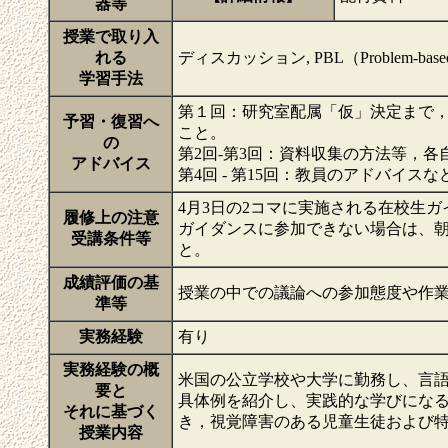
器等
授業で取り入
れる
ディスカッション, PBL（Problem-based
学習手法
第１回：研究室配属「仮」決定まで
予習・復習へ
こと。
の
第2回-第3回：資料収集の方法等，
アドバイス
第4回 - 第15回：教員のアドバイ
4月3日の2コマに実施される在校生
履修上の注意
ガイダンスに参加できない場合は、朝岡 寛史先
受講条件等
と。
成績評価の基
授業の中での議論への参加態度や作
準等
実務経験
有り
実務経験の概
米国の公立学校や大学に勤務し、言
要と
具体例を紹介し、実践的な学びにな
それに基づく
き，視覚障害のある児童生徒および
授業内容