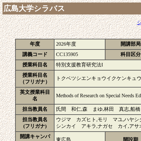
広島大学シラバス
年度
2026年度
開講部局
講義コード
CC135905
科目区分
授業科目名
特別支援教育研究法I
授業科目名
トクベツシエンキョウイクケンキュウ
（フリガナ）
英文授業科目
Methods of Research on Special Needs Ed
名
担当教員名
氏間 和仁,森 まゆ,林田 真志,船橋
担当教員名
ウジマ カズヒト,モリ マユ,ハヤシ
(フリガナ)
シンカイ アキラ,ナガセ カイ,アサ
開講キャンパ
東広島
開設期