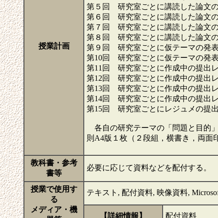
第５回 研究室ごとに講読した論文
第６回 研究室ごとに講読した論文
第７回 研究室ごとに講読した論文
第８回 研究室ごとに講読した論文
授業計画
第９回 研究室ごとに仮テーマの発
第10回 研究室ごとに仮テーマの発
第11回 研究室ごとに作成中の提出
第12回 研究室ごとに作成中の提出
第13回 研究室ごとに作成中の提出
第14回 研究室ごとに作成中の提出
第15回 研究室ごとにレジュメの提
各自の研究テーマの「問題と目的」
則A4版１枚（２段組，横書き，両面
教科書・参考
必要に応じて資料などを配付する。
書等
授業で使用す
テキスト, 配付資料, 映像資料, Microsoft Teams
る
メディア・機
【詳細情報】
配付資料