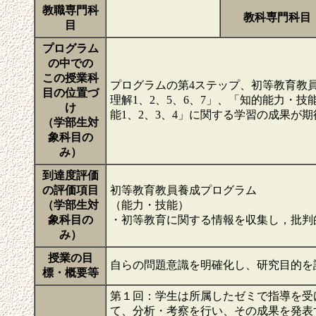
教職専門科
教科専門科目
目
プログラム
の中での
この授業科
プログラムの第4ステップ、初等教育教
目の位置づ
理解1、2、5、6、7」、「知的能力・技
け
能1、2、3、4」に関する学習の成果が
（学部生対
象科目の
み）
到達度評価
の評価項目
初等教育教員養成プログラム
（学部生対
（能力・技能）
象科目の
・初等教育に関する情報を収集し，批判
み）
授業の目
自らの問題意識を明確化し、研究目的を
標・概要等
第１回：学生は所属したゼミで指導を受
て、分析・考察を行い、その成果を発表