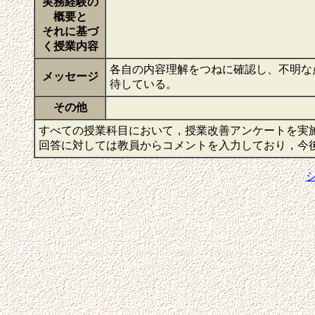
実務経験の
概要と
それに基づ
く授業内容
各自の内容理解をつねに確認し、不明な
メッセージ
待している。
その他
すべての授業科目において，授業改善アンケートを実
回答に対しては教員からコメントを入力しており，今