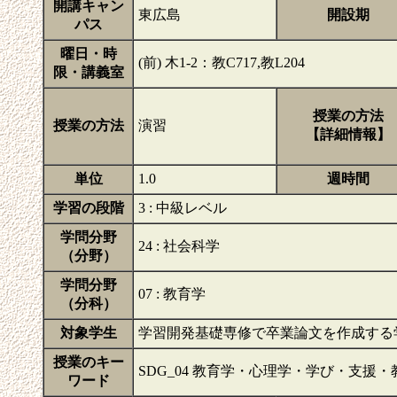
開講キャン
東広島
開設期
パス
曜日・時
(前) 木1-2：教C717,教L204
限・講義室
授業の方法
授業の方法
演習
【詳細情報】
単位
1.0
週時間
学習の段階
3 : 中級レベル
学問分野
24 : 社会科学
（分野）
学問分野
07 : 教育学
（分科）
対象学生
学習開発基礎専修で卒業論文を作成する
授業のキー
SDG_04 教育学・心理学・学び・支援
ワード