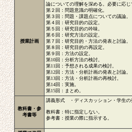
論についての理解を深める。必要に応じ
第２回：問題意識の明確化。
第３回：問題・課題点についての議論。
第４回：研究目的の設定。
第５回：研究目的の吟味。
第６回：研究方法の設定。
授業計画
第７回：研究目的・方法の発表と討論。
第８回：研究目的の再設定。
第９回：方法の設定。
第10回：分析方法の検討。
第11回：予想される成果の検討。
第12回：方法・分析計画の発表と討論。
第13回：方法・分析計画の再検討。
第14回：実施。
第15回：まとめ。
講義形式 ・ディスカッション・学生の
教科書・参
教科書：特に指定しない。
考書等
参考書：授業の際に指示する。