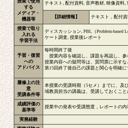
授業で使用
テキスト, 配付資料, 音声教材, 映像資料, Micr
する
メディア・
【詳細情報】
テキスト，配付資
機器等
授業で取り
ディスカッション, PBL（Problem-based L
入れる
ケート調査, 授業後レポート
学習手法
毎時間終了後
予習・復習
授業内容を確認し、課題を再認し、参考
への
授業内容への疑問等は、質問票に示すな
アドバイス
第15回終了後自己の課題と関心を明確に
履修上の注
本授業の受講時期（5セメ）までに、及
意
域教員担当の講義は、受講しておくこと
受講条件等
成績評価の
授業中の発表や受講態度，レポートの内
基準等
実務経験