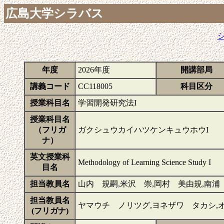
広島大学シラバス
年度
2026年度
開講部局
講義コード
CC118005
科目区分
授業科目名
学習開発研究法I
授業科目名
（フリガ
ガクシュウカイハツケンキュウホウI
ナ）
英文授業科
Methodology of Learning Science Study I
目名
担当教員名
山内 規嗣,米沢 崇,岡村 美由規,南浦
担当教員名
ヤマウチ ノリツグ,ヨネザワ タカシ,
(フリガナ)