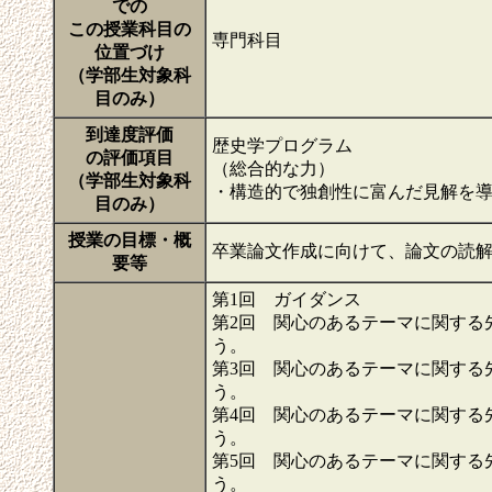
での
この授業科目の
専門科目
位置づけ
（学部生対象科
目のみ）
到達度評価
歴史学プログラム
の評価項目
（総合的な力）
（学部生対象科
・構造的で独創性に富んだ見解を
目のみ）
授業の目標・概
卒業論文作成に向けて、論文の読
要等
第1回 ガイダンス
第2回 関心のあるテーマに関する
う。
第3回 関心のあるテーマに関する
う。
第4回 関心のあるテーマに関する
う。
第5回 関心のあるテーマに関する
う。