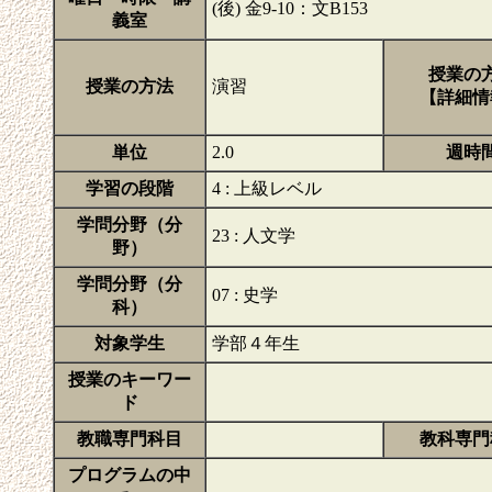
(後) 金9-10：文B153
義室
授業の
授業の方法
演習
【詳細情
単位
2.0
週時
学習の段階
4 : 上級レベル
学問分野（分
23 : 人文学
野）
学問分野（分
07 : 史学
科）
対象学生
学部４年生
授業のキーワー
ド
教職専門科目
教科専門
プログラムの中