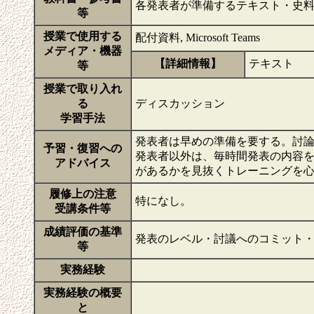
各発表者が準備するテキスト・史
等
授業で使用する
配付資料, Microsoft Teams
メディア・機器
【詳細情報】
テキスト
等
授業で取り入れ
る
ディスカッション
学習手法
発表者は早めの準備を要する。討
予習・復習への
発表者以外は、毎時間発表の内容
アドバイス
があるかを見抜くトレーニングを
履修上の注意
特になし。
受講条件等
成績評価の基準
発表のレベル・討議へのコミット
等
実務経験
実務経験の概要
と