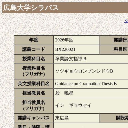
広島大学シラバス
年度
2026年度
開講部
講義コード
BX220021
科目区
授業科目名
卒業論文指導Ｂ
授業科目名
ソツギョウロンブンシドウB
（フリガナ）
英文授業科目名
Guidance on Graduation Thesis B
担当教員名
殷 暁星
担当教員名
イン ギョウセイ
(フリガナ)
開講キャンパス
東広島
開設
曜日・時限・講