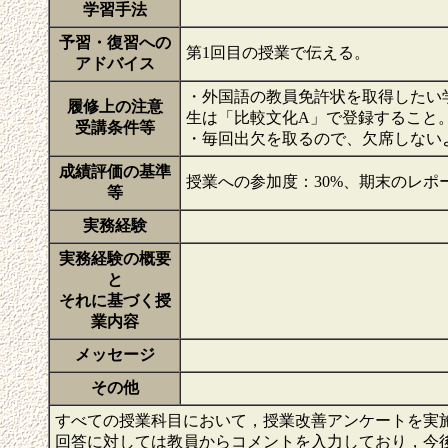
学習手法
予習・復習への
第1回目の授業で伝える。
アドバイス
・外国語の教員免許状を取得したい
履修上の注意
生は「比較文化A」で登録すること
受講条件等
・毎回出欠を取るので、欠席しない
成績評価の基準
授業への参加度：30%、期末のレポー
等
実務経験
実務経験の概要
と
それに基づく授
業内容
メッセージ
その他
すべての授業科目において，授業改善アンケートを実
回答に対しては教員からコメントを入力しており，今