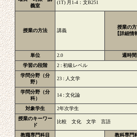
(1T) 月1-4：文B251
義室
授業の方
授業の方法
講義
【詳細情
単位
2.0
週時間
学習の段階
2 : 初級レベル
学問分野（分
23 : 人文学
野）
学問分野（分
14 : 文化論
科）
対象学生
2年次学生
授業のキーワー
比較 文化 文学 言語
ド
教職専門科目
教科専門