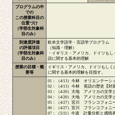
プログラムの中
での
この授業科目の
位置づけ
（学部生対象科
目のみ）
到達度評価
欧米文学語学・言語学プログラム
の評価項目
（知識・理解）
（学部生対象科
・イギリス・アメリカ、ドイツもし
目のみ）
語に関する基本的理解
授業の目標・概
イギリス・アメリカ、ドイツもしく
要等
に関する基本的理解を目指す。
01：（4/13）今林 オリエンテーション【
02：（4/13）今林 英語の歴史【対面】A Histo
03：（4/20）大地 アメリカの文学と文化（1）
04：（4/20）大地 アメリカの文学と文化（2）
05：（4/27）宮川 フランコフォニーの諸問題
06：（4/27）宮川 フランコフォニーの諸問題
07：（5/11）今道 計量分析と感情表出（1）【