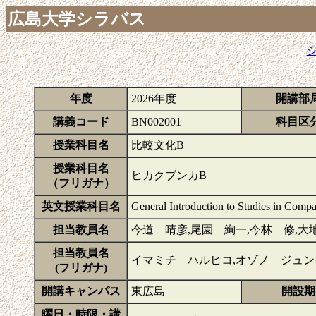
広島大学シラバス
年度
2026年度
開講部
講義コード
BN002001
科目区
授業科目名
比較文化B
授業科目名
ヒカクブンカB
（フリガナ）
英文授業科目名
General Introduction to Studies in Compa
担当教員名
今道 晴彦,尾園 絢一,今林 修,大
担当教員名
イマミチ ハルヒコ,オゾノ ジュン
(フリガナ)
開講キャンパス
東広島
開設期
曜日・時限・講