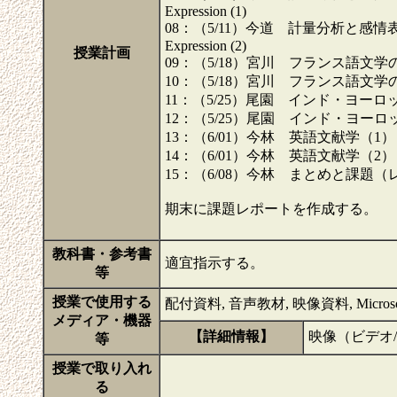
Expression (1)
08：（5/11）今道 計量分析と感情表出（2）【
Expression (2)
授業計画
09：（5/18）宮川 フランス語文学の世界（1）【
10：（5/18）宮川 フランス語文学の世界（2）【
11：（5/25）尾園 インド・ヨーロッパ語族と文
12：（5/25）尾園 インド・ヨーロッパ語族と文
13：（6/01）今林 英語文献学（1）【対面】E
14：（6/01）今林 英語文献学（2）【対面】E
15：（6/08）今林 まとめと課題（
期末に課題レポートを作成する。
教科書・参考書
適宜指示する。
等
授業で使用する
配付資料, 音声教材, 映像資料, Microsoft Tea
メディア・機器
【詳細情報】
映像（ビデオ/
等
授業で取り入れ
る