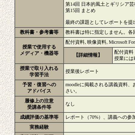
第14回 日本的風土とギリシア芸
第15回 まとめ
最終の課題としてレポートを提
教科書・参考書等
教科書は特に指定しません。各回
配付資料, 映像資料, Microsoft Form
授業で使用する
配付資料
メディア・機器等
【詳細情報】
授業には
授業で取り入れる
授業後レポート
学習手法
予習・復習への
moodleに掲載される講義資
アドバイス
さい。
履修上の注意
なし
受講条件等
成績評価の基準等
レポート（70%）、講義への参
実務経験