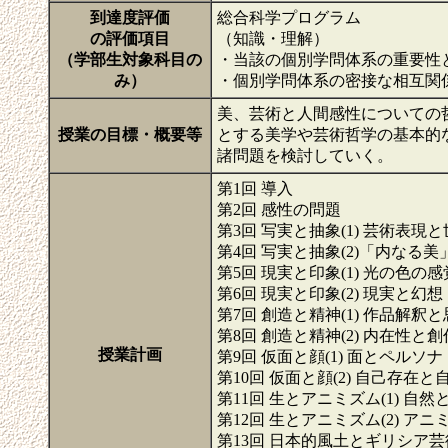
到達度評価
総合科学プログラム
の評価項目
（知識・理解）
（学部生対象科目の
・当該の個別学問体系の重要性
み）
・個別学問体系の密接な相互関
美、芸術と人間感性についての
授業の目標・概要等
とする美学や芸術哲学の基本的
諸問題を検討していく。
第1回 導入
第2回 感性の問題
第3回 写実と抽象(1) 芸術表現
第4回 写実と抽象(2)「内なる
第5回 現実と印象(1) 光の色の感
第6回 現実と印象(2) 現実と幻想
第7回 創造と精神(1) 作品解釈
第8回 創造と精神(2) 内在性と創
授業計画
第9回 仮面と顔(1) 面とペルソナ
第10回 仮面と顔(2) 自己存在と
第11回 生とアニミズム(1) 自然
第12回 生とアニミズム(2) ア
第13回 日本的風土とギリシア芸