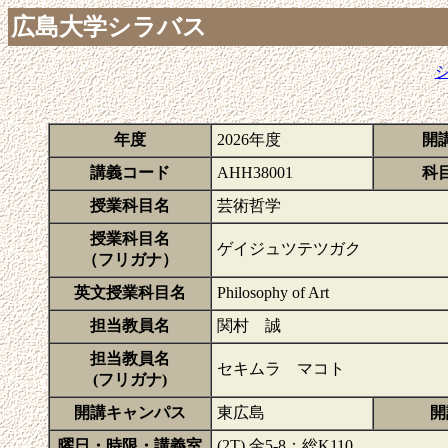
広島大学シラバス
年度
2026年度
開
講義コード
AHH38001
科
授業科目名
芸術哲学
授業科目名
ゲイジュツテツガク
（フリガナ）
英文授業科目名
Philosophy of Art
担当教員名
関村 誠
担当教員名
セキムラ マコト
(フリガナ)
開講キャンパス
東広島
開
曜日・時限・講義室
(2T) 金5-8：総K110