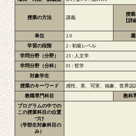
授業
授業の方法
講義
【詳
単位
2.0
週
学習の段階
2 : 初級レベル
学問分野（分野）
23 : 人文学
学問分野（分科）
01 : 哲学
対象学生
授業のキーワード
感性、美、写実、抽象、世界認
教職専門科目
教科
プログラムの中での
この授業科目の位置
づけ
（学部生対象科目の
み）