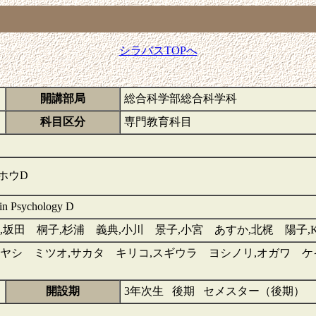
シラバスTOPへ
開講部局
総合科学部総合科学科
科目区分
専門教育科目
ホウD
in Psychology D
坂田 桐子,杉浦 義典,小川 景子,小宮 あすか,北梶 陽子,KO
ヤシ ミツオ,サカタ キリコ,スギウラ ヨシノリ,オガワ ケ
開設期
3年次生 後期 セメスター（後期）