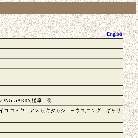
English
NG GARRY,樫原 潤
イコ,コミヤ アスカ,キタカジ ヨウコ,コング ギャリ