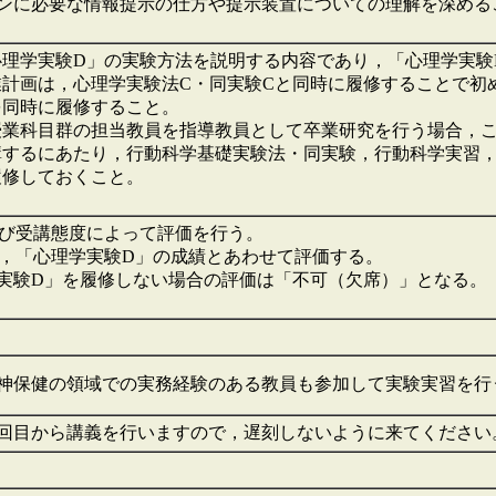
に必要な情報提示の仕方や提示装置についての理解を深める
「心理学実験D」の実験方法を説明する内容であり，「心理学実
授業計画は，心理学実験法C・同実験Cと同時に履修することで
を同時に履修すること。
学授業科目群の担当教員を指導教員として卒業研究を行う場合，
受講するにあたり，行動科学基礎実験法・同実験，行動科学実習
履修しておくこと。
容及び受講態度によって評価を行う。
績は，「心理学実験D」の成績とあわせて評価する。
験D」を履修しない場合の評価は「不可（欠席）」となる。
神保健の領域での実務経験のある教員も参加して実験実習を行
回目から講義を行いますので，遅刻しないように来てください