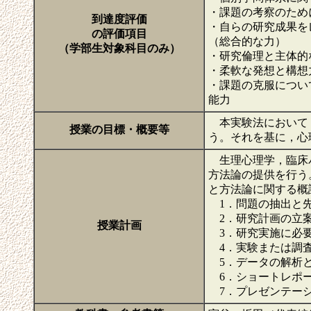
・課題の考察のため
到達度評価
・自らの研究成果を
の評価項目
（総合的な力）
（学部生対象科目のみ）
・研究倫理と主体的
・柔軟な発想と構想
・課題の克服につい
能力
本実験法において，
授業の目標・概要等
う。それを基に，心
生理心理学，臨床パ
方法論の提供を行う
と方法論に関する概
1．問題の抽出と先
2．研究計画の立
授業計画
3．研究実施に必
4．実験または調査
5．データの解析
6．ショートレポ
7．プレゼンテー