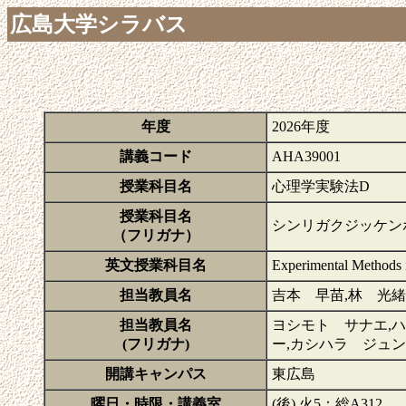
広島大学シラバス
年度
2026年度
講義コード
AHA39001
授業科目名
心理学実験法D
授業科目名
シンリガクジッケン
（フリガナ）
英文授業科目名
Experimental Methods 
担当教員名
吉本 早苗,林 光緒,
担当教員名
ヨシモト サナエ,ハ
(フリガナ)
ー,カシハラ ジュン
開講キャンパス
東広島
曜日・時限・講義室
(後) 火5：総A312