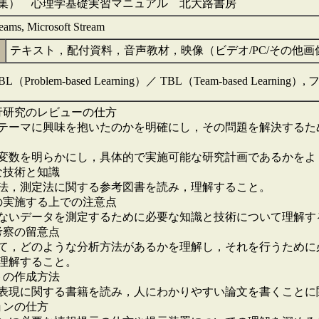
集） 心理学基礎実習マニュアル 北大路書房
ms, Microsoft Stream
テキスト，配付資料，音声教材，映像（ビデオ/PC/その他
Problem-based Learning）／ TBL（Team-based Lear
行研究のレビューの仕方
ーマに興味を抱いたのかを明確にし，その問題を解決するた
数を明らかにし，具体的で実施可能な研究計画であるかをよ
な技術と知識
法，測定法に関する参考図書を読み，理解すること。
の実施する上での注意点
いデータを測定するために必要な知識と技術について理解す
考察の留意点
，どのような分析方法があるかを理解し，それを行うために
理解すること。
トの作成方法
現に関する書籍を読み，人にわかりやすい論文を書くことに
ョンの仕方