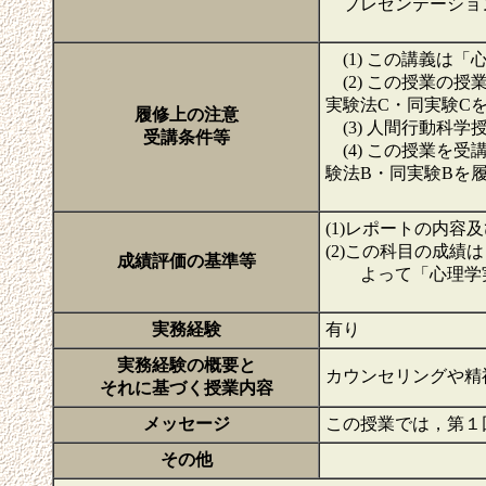
プレゼンテーション
(1) この講義は
(2) この授業の
実験法C・同実験C
履修上の注意
(3) 人間行動科
受講条件等
(4) この授業を
験法B・同実験Bを
(1)レポートの内
(2)この科目の成
成績評価の基準等
よって「心理学実
実務経験
有り
実務経験の概要と
カウンセリングや精
それに基づく授業内容
メッセージ
この授業では，第１
その他