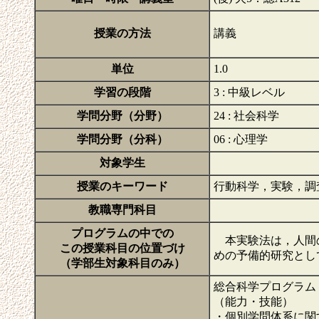
授業の方法
講義
単位
1.0
学習の段階
3 : 中級レベル
学問分野（分野）
24 : 社会科学
学問分野（分科）
06 : 心理学
対象学生
授業のキーワード
行動科学，実験，調
教職専門科目
プログラムの中での
本実験法は，人間の
この授業科目の位置づけ
めの予備的研究とし
（学部生対象科目のみ）
総合科学プログラム
（能力・技能）
・個別学問体系に関