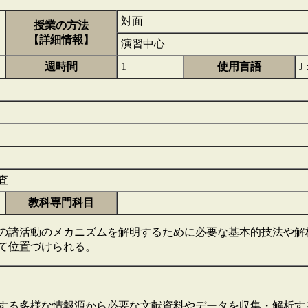
対面
授業の方法
【詳細情報】
演習中心
週時間
1
使用言語
J
査
教科専門科目
諸活動のメカニズムを解明するために必要な基本的技法や解
て位置づけられる。
する多様な情報源から必要な文献資料やデータを収集・解析す