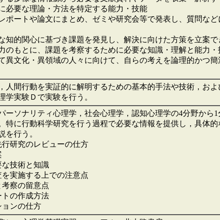
に必要な理論・方法を特定する能力・技能
レポートや論文にまとめ、ゼミや研究会等で発表し、質問など
な知的関心に基づき課題を発見し、解決に向けた方策を立案で
力のもとに、課題を考察するために必要な知識・理解と能力・
て異文化・異領域の人々に向けて、自らの考えを論理的かつ簡
人間行動を実証的に解明するための基本的手法や技術，およ
理学実験Ｄで実験を行う。
ーソナリティ心理学，社会心理学，認知心理学の4分野から1
。特に行動科学研究を行う過程で必要な情報を提供し，具体的
説を行う。
行研究のレビューの仕方
案
要な技術と知識
を実施する上での注意点
と考察の留意点
ートの作成方法
ションの仕方