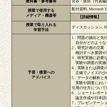
教科書・参考書等
宮谷・坂田（代表編
配付資料, Microsoft Tea
授業で使用する
メディア・機器等
【詳細情報】
授業で取り入れる
ディスカッション, PBL（
学習手法
1．問題の抽出と先
自分がどのようなテ
2．研究計画の立案
検討すべき要因や変
3．研究実施に必要
実験や調査の実施
4．実験または調査
予習・復習への
正確でノイズの少な
アドバイス
5．データの解析と
実験や調査において
引用の仕方について
6．ショートレポー
論文作成や日本語表
7．プレゼンテーシ